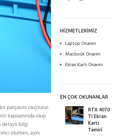
HİZMETLERİMİZ
Laptop Onarım
Macbook Onarım
Ekran Kartı Onarım
EN ÇOK OKUNANLAR
ir parçasını oluşturur.
RTX 4070
ranti kapsamında olup
Ti Ekran
Kartı
detaylı bilgi
Tamiri
dımcı olurken, aynı