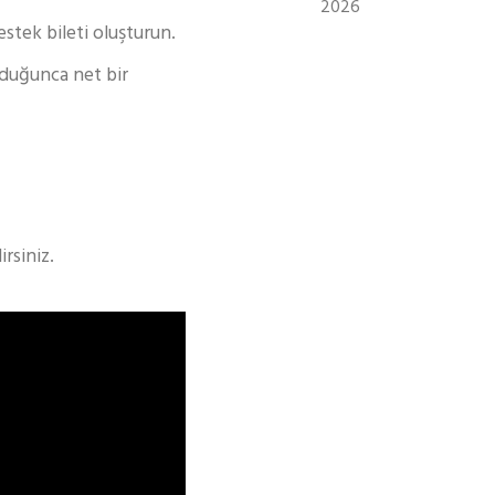
2026
tek bileti oluşturun.
olduğunca net bir
rsiniz.