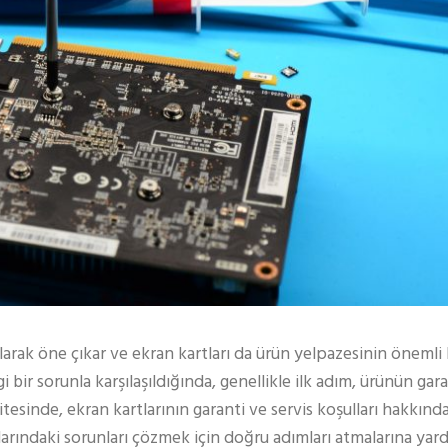
larak öne çıkar ve ekran kartları da ürün yelpazesinin önemli b
ir sorunla karşılaşıldığında, genellikle ilk adım, ürünün ga
sinde, ekran kartlarının garanti ve servis koşulları hakkında 
tlarındaki sorunları çözmek için doğru adımları atmalarına yar