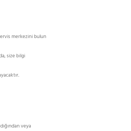
servis merkezini bulun
, size bilgi
ayacaktır.
ıldığından veya