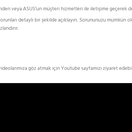
n veya ASUS’un müşteri hizmetleri ile iletişime geçerek des
i sorunları detaylı bir şekilde açıklayın. Sorununuzu mümkün 
landırır.
videolarımıza göz atmak için Youtube sayfamızı ziyaret edebili