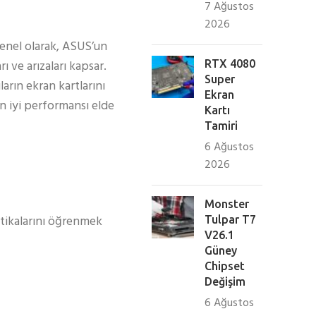
7 Ağustos
2026
 genel olarak, ASUS’un
ı ve arızaları kapsar.
RTX 4080
Super
arın ekran kartlarını
Ekran
en iyi performansı elde
Kartı
Tamiri
6 Ağustos
2026
Monster
itikalarını öğrenmek
Tulpar T7
V26.1
Güney
Chipset
Değişim
6 Ağustos