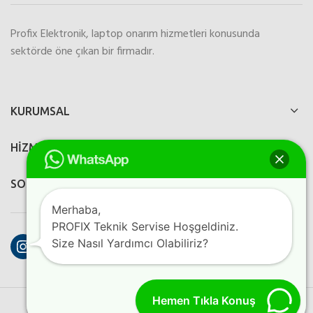
Profix Elektronik, laptop onarım hizmetleri konusunda
sektörde öne çıkan bir firmadır.
KURUMSAL
HİZMETLERİMİZ
SOSYAL MEDYA
Merhaba,
PROFIX Teknik Servise Hoşgeldiniz.
Instagram
Facebook
YouTube
Size Nasıl Yardımcı Olabiliriz?
Hemen Tıkla Konuş
PROFIX ELEKTRONIK
2023
Perfection Dijital Ajans
Kreatif