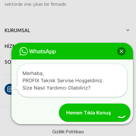
sektörde öne çıkan bir firmadır.
KURUMSAL
HİZMETLERİMİZ
SOSYAL MEDYA
Merhaba,
PROFIX Teknik Servise Hoşgeldiniz.
Instagram
Facebook
YouTube
Size Nasıl Yardımcı Olabiliriz?
Hemen Tıkla Konuş
PROFIX ELEKTRONIK
2023
Perfection Dijital Ajans
Kreatif
Programlama
Gizlilik Politikası