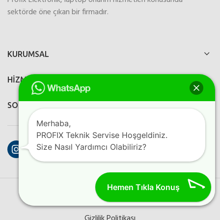
sektörde öne çıkan bir firmadır.
KURUMSAL
HİZMETLERİMİZ
SOSYAL MEDYA
Merhaba,
PROFIX Teknik Servise Hoşgeldiniz.
Instagram
Facebook
YouTube
Size Nasıl Yardımcı Olabiliriz?
Hemen Tıkla Konuş
PROFIX ELEKTRONIK
2023
Perfection Dijital Ajans
Kreatif
Programlama
Gizlilik Politikası