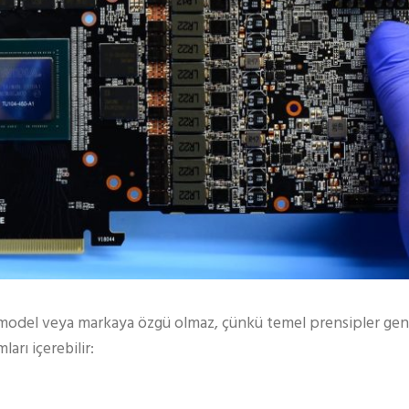
bir model veya markaya özgü olmaz, çünkü temel prensipler gene
arı içerebilir: