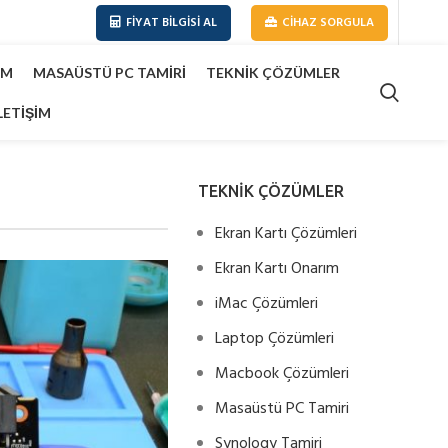
FIYAT BILGISI AL
CIHAZ SORGULA
IM
MASAÜSTÜ PC TAMIRI
TEKNIK ÇÖZÜMLER
LETIŞIM
TEKNİK ÇÖZÜMLER
Ekran Kartı Çözümleri
Ekran Kartı Onarım
iMac Çözümleri
Laptop Çözümleri
Macbook Çözümleri
Masaüstü PC Tamiri
Synology Tamiri