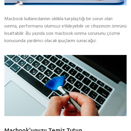
Macbook kullanıcılarının sıklıkla karşılaştığı bir sorun olan
ısınma, performansı olumsuz etkileyebilir ve cihazınızın ömrünü
kısaltabilir. Bu yazıda size macbook ısınma sorununu çözme
konusunda yardımcı olacak ipuçlarını sunacağız.
Macbook'unuzu Temiz Tutun