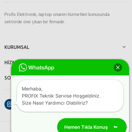
Profix Elektronik, laptop onarım hizmetleri konusunda
sektörde öne çıkan bir firmadır.
KURUMSAL
HİZMETLERİMİZ
SOSYAL MEDYA
Merhaba,
PROFIX Teknik Servise Hoşgeldiniz.
Instagram
Facebook
YouTube
Size Nasıl Yardımcı Olabiliriz?
Hemen Tıkla Konuş
PROFIX ELEKTRONIK
2023
Perfection Dijital Ajans
Kreatif