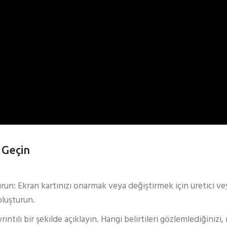
e Geçin
un: Ekran kartınızı onarmak veya değiştirmek için üretici veya
oluşturun.
lı bir şekilde açıklayın. Hangi belirtileri gözlemlediğinizi, 