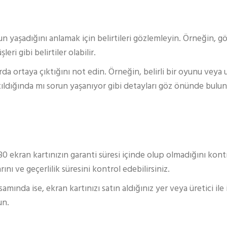
run yaşadığını anlamak için belirtileri gözlemleyin. Örneğin, g
ri gibi belirtiler olabilir.
a ortaya çıktığını not edin. Örneğin, belirli bir oyunu veya u
şlatıldığında mı sorun yaşanıyor gibi detayları göz önünde bulu
80 ekran kartınızın garanti süresi içinde olup olmadığını kontr
ını ve geçerlilik süresini kontrol edebilirsiniz.
mında ise, ekran kartınızı satın aldığınız yer veya üretici ile 
un.