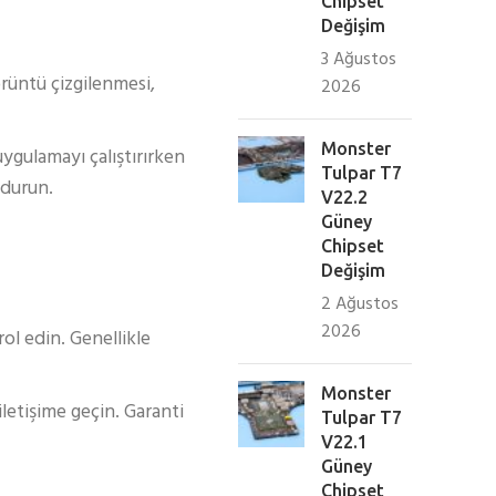
Chipset
Değişim
3 Ağustos
örüntü çizgilenmesi,
2026
Monster
ygulamayı çalıştırırken
Tulpar T7
ndurun.
V22.2
Güney
Chipset
Değişim
2 Ağustos
2026
ol edin. Genellikle
Monster
iletişime geçin. Garanti
Tulpar T7
V22.1
Güney
Chipset