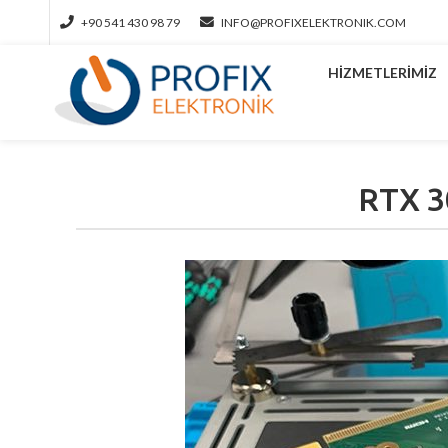
+90 541 430 98 79
INFO@PROFIXELEKTRONIK.COM
HIZMETLERIMIZ
RTX 3