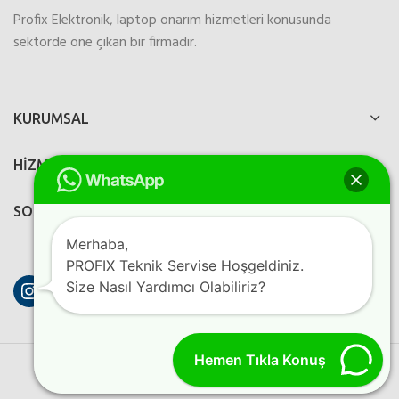
Profix Elektronik, laptop onarım hizmetleri konusunda
sektörde öne çıkan bir firmadır.
KURUMSAL
HİZMETLERİMİZ
SOSYAL MEDYA
Merhaba,
PROFIX Teknik Servise Hoşgeldiniz.
Instagram
Facebook
YouTube
Size Nasıl Yardımcı Olabiliriz?
Hemen Tıkla Konuş
PROFIX ELEKTRONIK
2023
Perfection Dijital Ajans
Kreatif
Programlama