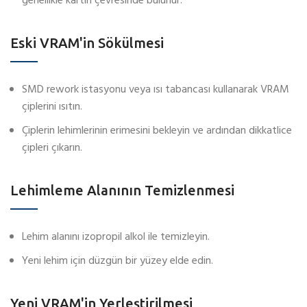
genellikle kartın çevresinde bulunur.
Eski VRAM'in Sökülmesi
SMD rework istasyonu veya ısı tabancası kullanarak VRAM
çiplerini ısıtın.
Çiplerin lehimlerinin erimesini bekleyin ve ardından dikkatlice
çipleri çıkarın.
Lehimleme Alanının Temizlenmesi
Lehim alanını izopropil alkol ile temizleyin.
Yeni lehim için düzgün bir yüzey elde edin.
Yeni VRAM'in Yerleştirilmesi