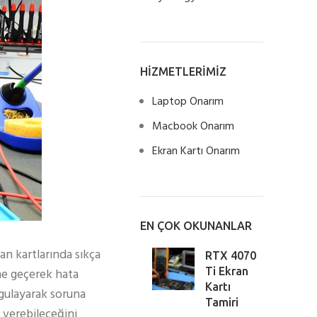
HİZMETLERİMİZ
Laptop Onarım
Macbook Onarım
Ekran Kartı Onarım
EN ÇOK OKUNANLAR
an kartlarında sıkça
RTX 4070
ime geçerek hata
Ti Ekran
Kartı
uygulayarak soruna
Tamiri
r verebileceğini