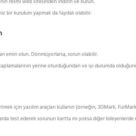
nın resmi web sitesinden indirin ve kurun.
iz bir kurulum yapmak da faydalı olabilir.
n
dan emin olun. Dönmüyorlarsa, sorun olabilir.
kaplamalarının yerine oturduğundan ve iyi durumda olduğun
etmek için yazılım araçları kullanın (örneğin, 3DMark, FurMark
ayarda test ederek sorunun kartta mı yoksa diğer bileşenlerd