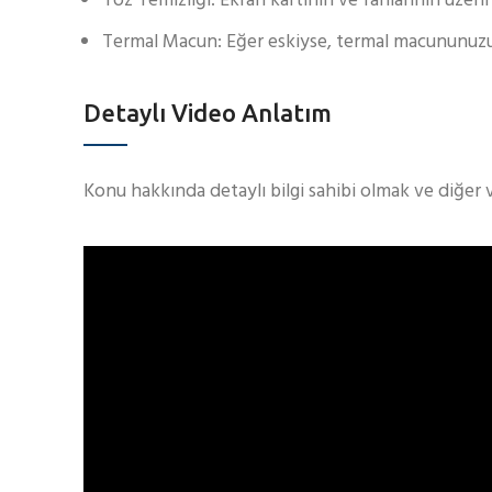
Toz Temizliği: Ekran kartının ve fanlarının üzerind
Termal Macun: Eğer eskiyse, termal macununuzu y
Detaylı Video Anlatım
Konu hakkında detaylı bilgi sahibi olmak ve diğer 