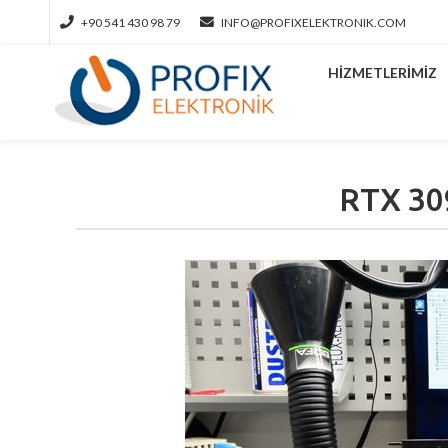
+90 541 430 98 79
INFO@PROFIXELEKTRONIK.COM
HIZMETLERIMIZ
RTX 309