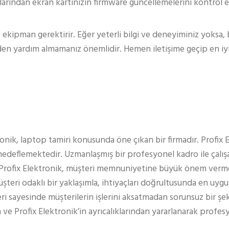
larından ekran kartınızın firmware güncellemelerini kontrol e
ekipman gerektirir. Eğer yeterli bilgi ve deneyiminiz yoksa, b
n yardım almamanız önemlidir. Hemen iletişime geçip en iyi
ronik, laptop tamiri konusunda öne çıkan bir firmadır. Profix 
edeflemektedir. Uzmanlaşmış bir profesyonel kadro ile çalışa
 Profix Elektronik, müşteri memnuniyetine büyük önem verm
teri odaklı bir yaklaşımla, ihtiyaçları doğrultusunda en uy
eri sayesinde müşterilerin işlerini aksatmadan sorunsuz bir şe
 ve Profix Elektronik’in ayrıcalıklarından yararlanarak profe