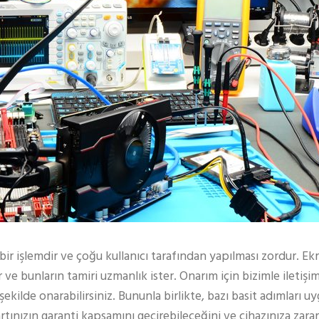
bir işlemdir ve çoğu kullanıcı tarafından yapılması zordur. Ekr
r ve bunların tamiri uzmanlık ister. Onarım için bizimle iletiş
r şekilde onarabilirsiniz. Bununla birlikte, bazı basit adımları 
rtınızın garanti kapsamını geçirebileceğini ve cihazınıza zara