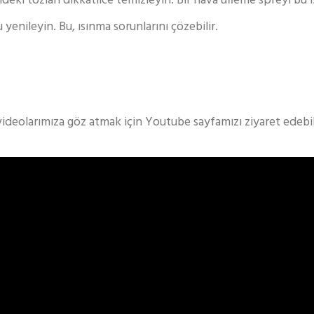
eki tozları dikkatlice temizleyin. Bir hava üfleme spreyi bu iş 
enileyin. Bu, ısınma sorunlarını çözebilir.
videolarımıza göz atmak için Youtube sayfamızı ziyaret edebili