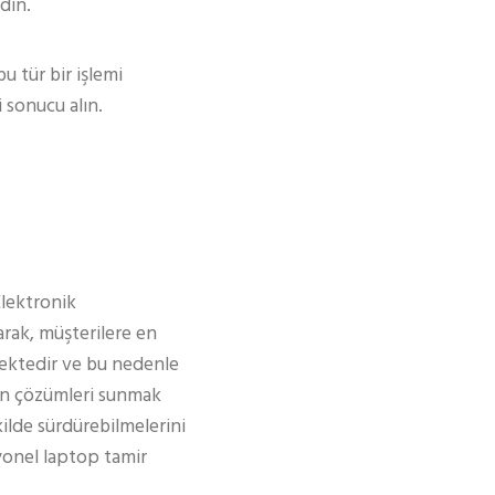
din.
u tür bir işlemi
 sonucu alın.
Elektronik
rak, müşterilere en
ektedir ve bu nedenle
gun çözümleri sunmak
kilde sürdürebilmelerini
syonel laptop tamir