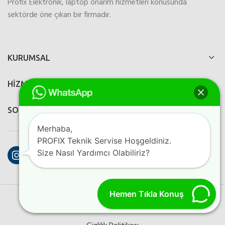
Profix Elektronik, laptop onarım hizmetleri konusunda
sektörde öne çıkan bir firmadır.
KURUMSAL
HİZMETLERİMİZ
SOSYAL MEDYA
Merhaba,
PROFIX Teknik Servise Hoşgeldiniz.
Instagram
Facebook
YouTube
Size Nasıl Yardımcı Olabiliriz?
Hemen Tıkla Konuş
PROFIX ELEKTRONIK
2023
Perfection Dijital Ajans
Kreatif
Programlama