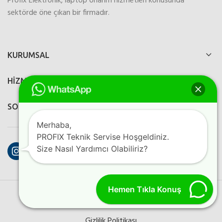
Profix Elektronik, laptop onarım hizmetleri konusunda
sektörde öne çıkan bir firmadır.
KURUMSAL
HİZMETLERİMİZ
SOSYAL MEDYA
Merhaba,
PROFIX Teknik Servise Hoşgeldiniz.
Instagram
Facebook
YouTube
Size Nasıl Yardımcı Olabiliriz?
Hemen Tıkla Konuş
PROFIX ELEKTRONIK
2023
Perfection Dijital Ajans
Kreatif
Programlama
Gizlilik Politikası