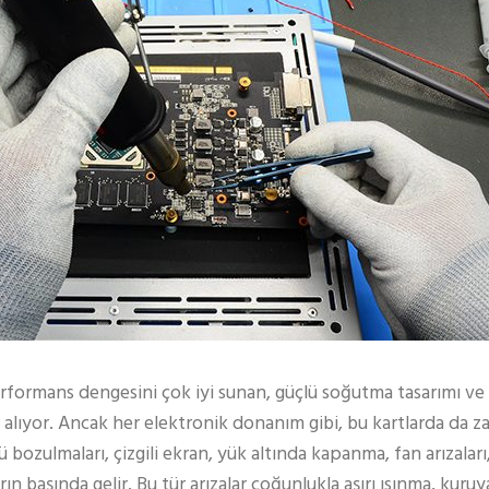
formans dengesini çok iyi sunan, güçlü soğutma tasarımı ve k
er alıyor. Ancak her elektronik donanım gibi, bu kartlarda da z
ü bozulmaları, çizgili ekran, yük altında kapanma, fan arızalar
ın başında gelir. Bu tür arızalar çoğunlukla aşırı ısınma, kur