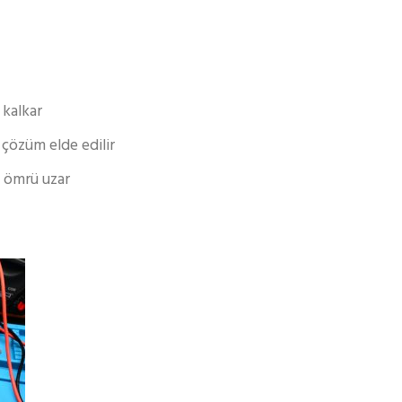
kalkar
çözüm elde edilir
t ömrü uzar