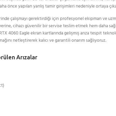
daha önce yapılan yanlış tamir girişimleri nedeniyle ortaya çıka
zerinde çalışmayı gerektirdiği için profesyonel ekipman ve uzm
rine, cihazı güvenilir bir servise teslim etmek hem daha sa
TX 4060 Eagle ekran kartlarında gelişmiş arıza tespit teknolo
ynağını netleştirerek kalıcı ve garantili onarım sağlıyoruz.
rülen Arızalar
ct)