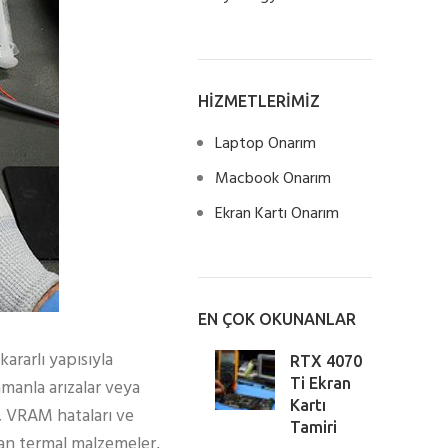
HİZMETLERİMİZ
Laptop Onarım
Macbook Onarım
Ekran Kartı Onarım
EN ÇOK OKUNANLAR
ararlı yapısıyla
RTX 4070
amanla arızalar veya
Ti Ekran
Kartı
ı, VRAM hataları ve
Tamiri
uyan termal malzemeler,