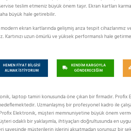
servise teslim etmeniz büyük önem taşır. Ekran kartları karm
daha büyük hale getirebilir.
m modern ekran kartlarında gelişmiş arıza tespit cihazlarımız 
uz. Kartınızı uzun ömürlü ve yüksek performanslı hale getirme
HEMEN FİYAT BİLGİSİ
KENDİM KARGOYLA
ALMAK İSTİYORUM
GÖNDERECEĞİM
ronik, laptop tamiri konusunda öne çıkan bir firmadır. Profix 
edeflemektedir. Uzmanlaşmış bir profesyonel kadro ile çalışa
 Profix Elektronik, müşteri memnuniyetine büyük önem verm
teri odaklı bir yaklaşımla, ihtiyaçları doğrultusunda en uy
eri sayesinde müşterilerin işlerini aksatmadan sorunsuz bir şe