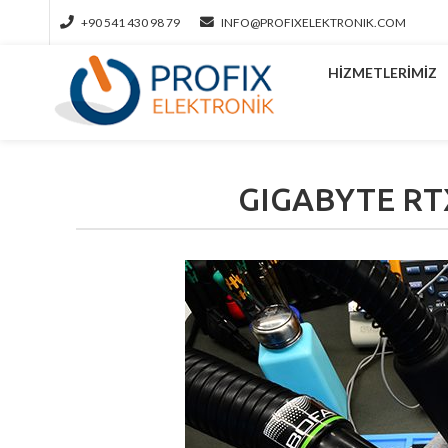
+90 541 430 98 79
INFO@PROFIXELEKTRONIK.COM
HIZMETLERIMIZ
GIGABYTE RTX 