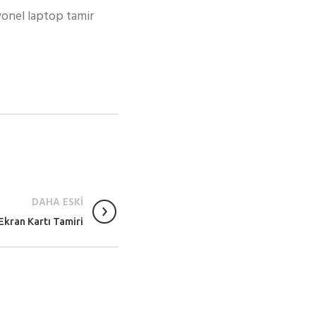
syonel laptop tamir
DAHA ESKİ
kran Kartı Tamiri