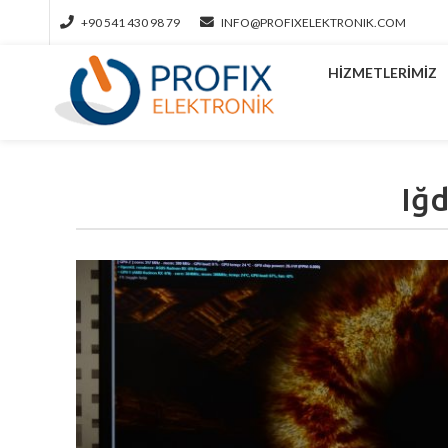
+90 541 430 98 79
INFO@PROFIXELEKTRONIK.COM
HIZMETLERIMIZ
Iğd