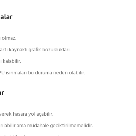
alar
ü olmaz.
rtı kaynaklı grafik bozuklukları.
kalabilir.
 ısınmaları bu duruma neden olabilir.
ar
yerek hasara yol açabilir.
labilir ama müdahale geciktirilmemelidir.