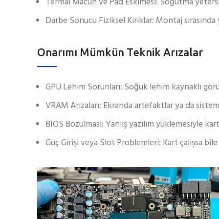
Termal Macun ve Pad Eskimesi: Soğutma yetersiz 
Darbe Sonucu Fiziksel Kırıklar: Montaj sırasında 
Onarımı Mümkün Teknik Arızalar
GPU Lehim Sorunları: Soğuk lehim kaynaklı görün
VRAM Arızaları: Ekranda artefaktlar ya da sistem
BIOS Bozulması: Yanlış yazılım yüklemesiyle kart 
Güç Girişi veya Slot Problemleri: Kart çalışsa bil