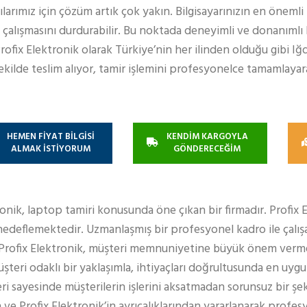
cılarımız için çözüm artık çok yakın. Bilgisayarınızın en önemli
n çalışmasını durdurabilir. Bu noktada deneyimli ve donanımlı 
fix Elektronik olarak Türkiye’nin her ilinden olduğu gibi Iğd
 şekilde teslim alıyor, tamir işlemini profesyonelce tamamlay
HEMEN FİYAT BİLGİSİ
KENDİM KARGOYLA
ALMAK İSTİYORUM
GÖNDERECEĞİM
ronik, laptop tamiri konusunda öne çıkan bir firmadır. Profix 
edeflemektedir. Uzmanlaşmış bir profesyonel kadro ile çalışa
 Profix Elektronik, müşteri memnuniyetine büyük önem verm
teri odaklı bir yaklaşımla, ihtiyaçları doğrultusunda en uy
eri sayesinde müşterilerin işlerini aksatmadan sorunsuz bir şe
 ve Profix Elektronik’in ayrıcalıklarından yararlanarak profe