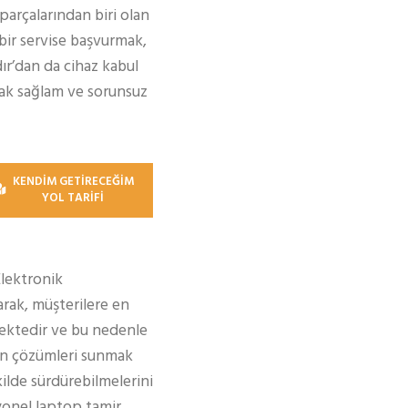
 parçalarından biri olan
bir servise başvurmak,
ır’dan da cihaz kabul
arak sağlam ve sorunsuz
KENDİM GETİRECEĞİM
YOL TARİFİ
Elektronik
rak, müşterilere en
ektedir ve bu nedenle
gun çözümleri sunmak
kilde sürdürebilmelerini
syonel laptop tamir