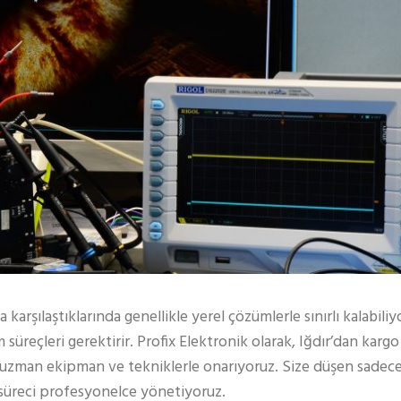
yla karşılaştıklarında genellikle yerel çözümlerle sınırlı kalabil
süreçleri gerektirir. Profix Elektronik olarak, Iğdır’dan kargo
erek uzman ekipman ve tekniklerle onarıyoruz. Size düşen sadece
 süreci profesyonelce yönetiyoruz.