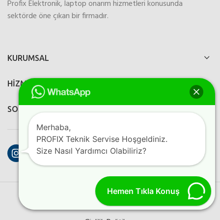
Profix Elektronik, laptop onarım hizmetleri konusunda
sektörde öne çıkan bir firmadır.
KURUMSAL
HİZMETLERİMİZ
SOSYAL MEDYA
Merhaba,
PROFIX Teknik Servise Hoşgeldiniz.
Instagram
Facebook
YouTube
Size Nasıl Yardımcı Olabiliriz?
Hemen Tıkla Konuş
PROFIX ELEKTRONIK
2023
Perfection Dijital Ajans
Kreatif
Programlama