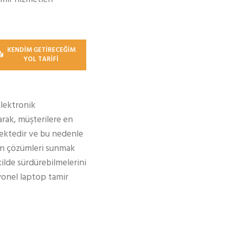
KENDİM GETİRECEĞİM
YOL TARİFİ
Elektronik
rak, müşterilere en
ektedir ve bu nedenle
gun çözümleri sunmak
kilde sürdürebilmelerini
syonel laptop tamir