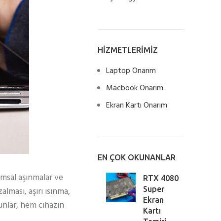
HİZMETLERİMİZ
Laptop Onarım
Macbook Onarım
Ekran Kartı Onarım
EN ÇOK OKUNANLAR
ımsal aşınmalar ve
RTX 4080
alması, aşırı ısınma,
Super
Ekran
runlar, hem cihazın
Kartı