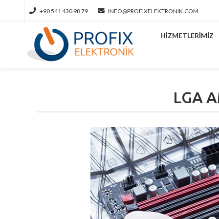
+90 541 430 98 79
INFO@PROFIXELEKTRONIK.COM
HIZMETLERIMIZ
LGA A