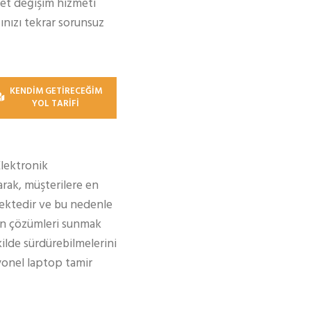
ket değişim hizmeti
ınızı tekrar sorunsuz
KENDİM GETİRECEĞİM
YOL TARİFİ
Elektronik
rak, müşterilere en
ektedir ve bu nedenle
gun çözümleri sunmak
kilde sürdürebilmelerini
syonel laptop tamir