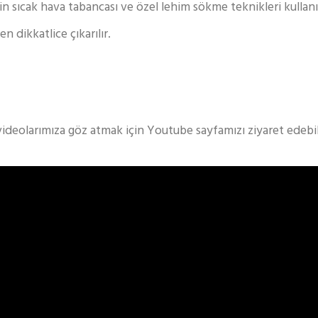
n sıcak hava tabancası ve özel lehim sökme teknikleri kullanıl
 dikkatlice çıkarılır.
videolarımıza göz atmak için Youtube sayfamızı ziyaret edebili