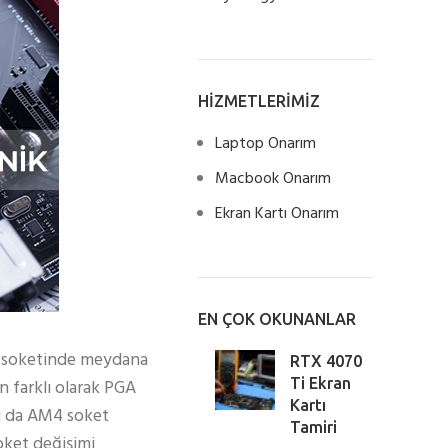
HİZMETLERİMİZ
Laptop Onarım
Macbook Onarım
Ekran Kartı Onarım
EN ÇOK OKUNANLAR
PU soketinde meydana
RTX 4070
an farklı olarak PGA
Ti Ekran
Kartı
Bu da AM4 soket
Tamiri
oket değişimi