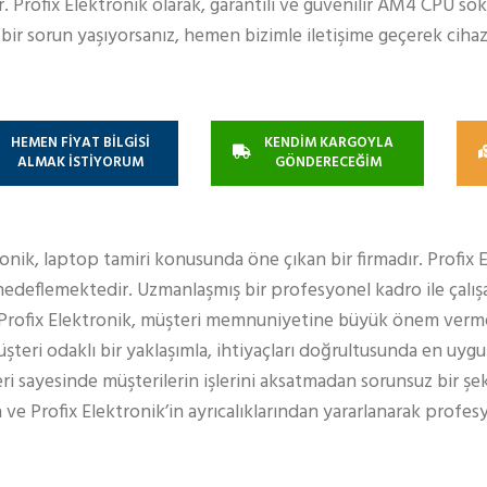
 Profix Elektronik olarak, garantili ve güvenilir AM4 CPU so
ir sorun yaşıyorsanız, hemen bizimle iletişime geçerek cihaz
HEMEN FİYAT BİLGİSİ
KENDİM KARGOYLA
ALMAK İSTİYORUM
GÖNDERECEĞİM
ronik, laptop tamiri konusunda öne çıkan bir firmadır. Profix 
edeflemektedir. Uzmanlaşmış bir profesyonel kadro ile çalışa
 Profix Elektronik, müşteri memnuniyetine büyük önem verm
teri odaklı bir yaklaşımla, ihtiyaçları doğrultusunda en uy
eri sayesinde müşterilerin işlerini aksatmadan sorunsuz bir şe
 ve Profix Elektronik’in ayrıcalıklarından yararlanarak profe