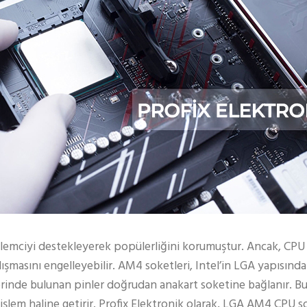
işlemciyi destekleyerek popülerliğini korumuştur. Ancak, C
çalışmasını engelleyebilir. AM4 soketleri, Intel’in LGA yapısınd
 üzerinde bulunan pinler doğrudan anakart soketine bağlanır. 
 işlem haline getirir. Profix Elektronik olarak, LGA AM4 CPU s