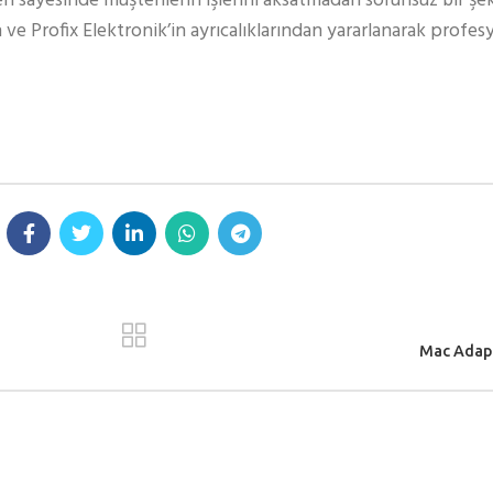
eri sayesinde müşterilerin işlerini aksatmadan sorunsuz bir şe
 ve Profix Elektronik’in ayrıcalıklarından yararlanarak profe
Mac Adapt