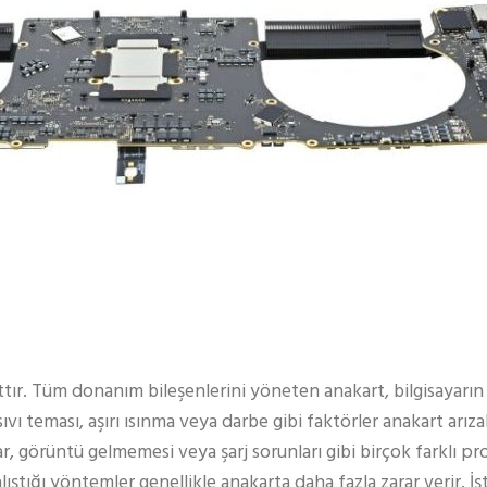
tır. Tüm donanım bileşenlerini yöneten anakart, bilgisayarın ka
ı teması, aşırı ısınma veya darbe gibi faktörler anakart arızal
ar, görüntü gelmemesi veya şarj sorunları gibi birçok farklı p
lıştığı yöntemler genellikle anakarta daha fazla zarar verir. İ