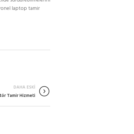
kilde sürdürebilmelerini
syonel laptop tamir
DAHA ESKİ
ör Tamir Hizmeti