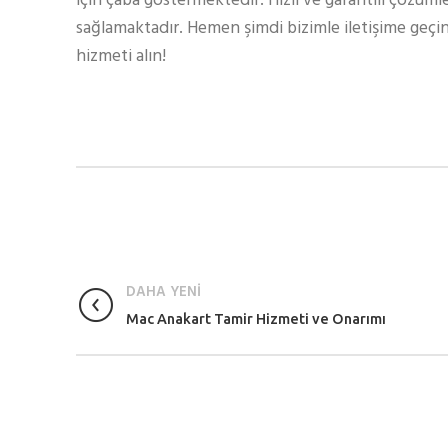
için çaba göstermektedir. Hızlı ve garantili çözüml
sağlamaktadır. Hemen şimdi bizimle iletişime geçin
hizmeti alın!
DAHA YENİ
Mac Anakart Tamir Hizmeti ve Onarımı