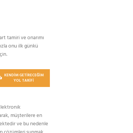
rt tamiri ve onarımı
ızla onu ilk günkü
çin.
KENDİM GETİRECEĞİM
YOL TARİFİ
Elektronik
rak, müşterilere en
ektedir ve bu nedenle
gun çözümleri sunmak