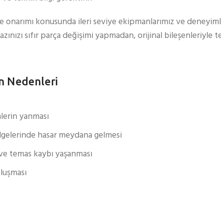
ve onarımı konusunda ileri seviye ekipmanlarımız ve deneyiml
hazınızı sıfır parça değişimi yapmadan, orijinal bileşenleriyle 
n Nedenleri
nlerin yanması
lgelerinde hasar meydana gelmesi
 ve temas kaybı yaşanması
luşması