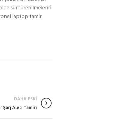
kilde sürdürebilmelerini
syonel laptop tamir
DAHA ESKİ
 Şarj Aleti Tamiri