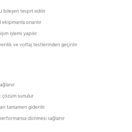
u bileşen tespit edilir
 ekipmanla onarılır
şim işlemi yapılır
lik ve voltaj testlerinden geçirilir
ağlanır
k çözüm sunulur
ı tamamen giderilir
 performansa dönmesi sağlanır