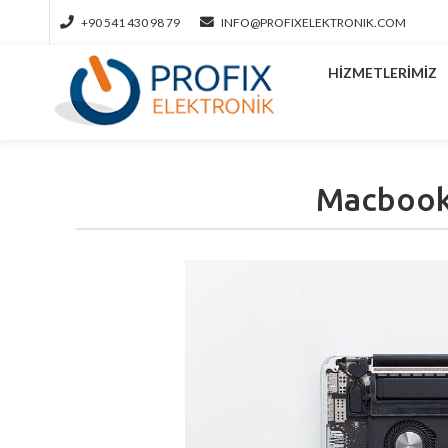
+90 541 430 98 79
INFO@PROFIXELEKTRONIK.COM
HIZMETLERIMIZ
Macbook 