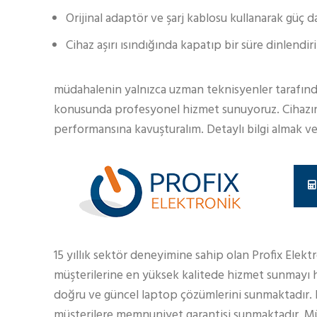
Orijinal adaptör ve şarj kablosu kullanarak güç 
Cihaz aşırı ısındığında kapatıp bir süre dinlendir
müdahalenin yalnızca uzman teknisyenler tarafında
konusunda profesyonel hizmet sunuyoruz. Cihazınız
performansına kavuşturalım. Detaylı bilgi almak ve
15 yıllık sektör deneyimine sahip olan Profix Elekt
müşterilerine en yüksek kalitede hizmet sunmayı h
doğru ve güncel laptop çözümlerini sunmaktadır.
müşterilere memnuniyet garantisi sunmaktadır. Müş