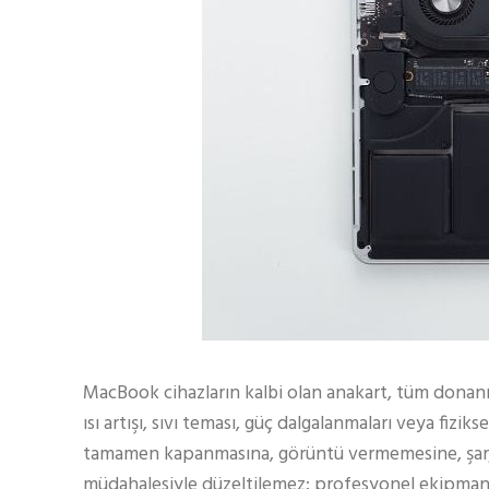
MacBook cihazların kalbi olan anakart, tüm donanı
ısı artışı, sıvı teması, güç dalgalanmaları veya fizik
tamamen kapanmasına, görüntü vermemesine, şarj o
müdahalesiyle düzeltilemez; profesyonel ekipman v