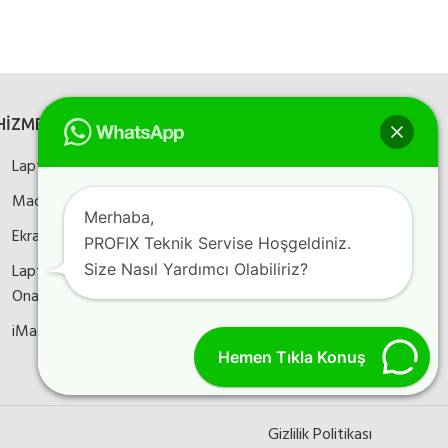
HİZMETLERİMİZ
SOSYAL MEDYA
Laptop Onarım
Bizi sosyal medyada
takip edin
Macbook Onarım
Merhaba,
Ekran Kartı Onarım
PROFIX Teknik Servise Hoşgeldiniz.
Laptop Anakart
Size Nasıl Yardımcı Olabiliriz?
Instagram
Facebook
YouTube
Onarım
iMac Onarım
Hemen Tıkla Konuş
Gizlilik Politikası