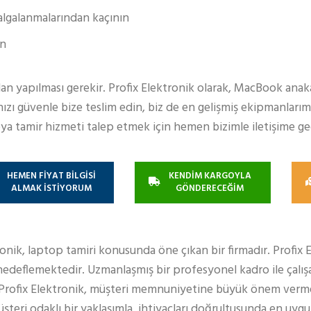
dalgalanmalarından kaçının
in
n yapılması gerekir. Profix Elektronik olarak, MacBook anaka
ı güvenle bize teslim edin, biz de en gelişmiş ekipmanlarım
ya tamir hizmeti talep etmek için hemen bizimle iletişime ge
HEMEN FİYAT BİLGİSİ
KENDİM KARGOYLA
ALMAK İSTİYORUM
GÖNDERECEĞİM
ronik, laptop tamiri konusunda öne çıkan bir firmadır. Profix 
edeflemektedir. Uzmanlaşmış bir profesyonel kadro ile çalışa
 Profix Elektronik, müşteri memnuniyetine büyük önem verm
teri odaklı bir yaklaşımla, ihtiyaçları doğrultusunda en uy