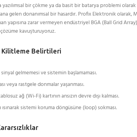
a yazılımsal bir çökme ya da basit bir batarya problemi olarak
a gelen donanımsal bir hasardır. Profix Elektronik olarak, 
an yapısına zarar vermeyen endüstriyel BGA (Ball Grid Array)
 çözüme kavuşturuyoruz.
ilitleme Belirtileri
 sinyal gelmemesi ve sistemin başlamaması.
ması veya rastgele donmalar yaşanması.
blosuz ağ (Wi-Fi) kartının ansızın devre dışı kalması.
ı ısınarak sistemi koruma döngüsüne (loop) sokması.
ararsızlıklar