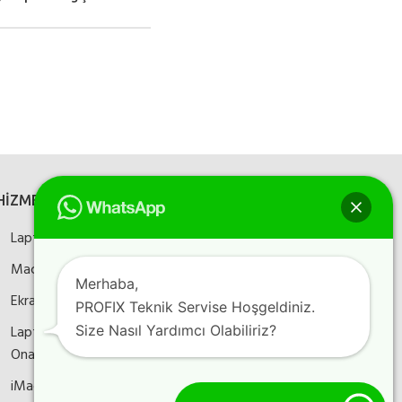
HİZMETLERİMİZ
SOSYAL MEDYA
Laptop Onarım
Bizi sosyal medyada
takip edin
Macbook Onarım
Merhaba,
Ekran Kartı Onarım
PROFIX Teknik Servise Hoşgeldiniz.
Size Nasıl Yardımcı Olabiliriz?
Laptop Anakart
Instagram
Facebook
YouTube
Onarım
iMac Onarım