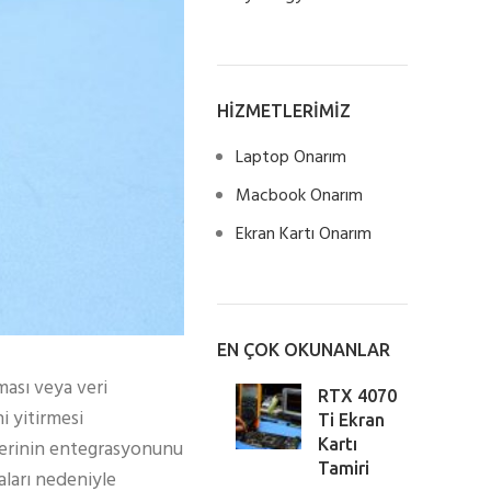
HİZMETLERİMİZ
Laptop Onarım
Macbook Onarım
Ekran Kartı Onarım
EN ÇOK OKUNANLAR
ması veya veri
RTX 4070
i yitirmesi
Ti Ekran
Kartı
imlerinin entegrasyonunu
Tamiri
aları nedeniyle