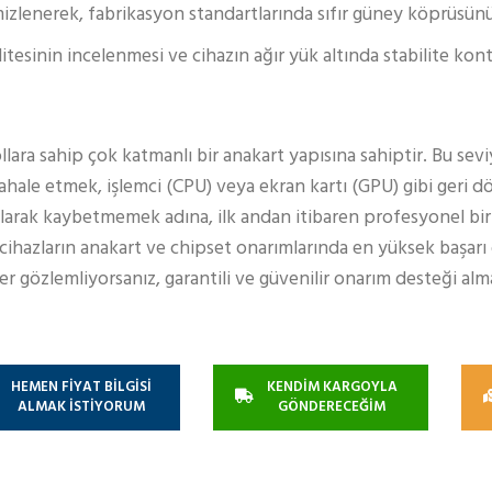
mizlenerek, fabrikasyon standartlarında sıfır güney köprüsü
itesinin incelenmesi ve cihazın ağır yük altında stabilite kont
lara sahip çok katmanlı bir anakart yapısına sahiptir. Bu sevi
ale etmek, işlemci (CPU) veya ekran kartı (GPU) gibi geri 
cı olarak kaybetmemek adına, ilk andan itibaren profesyonel bir
si cihazların anakart ve chipset onarımlarında en yüksek başar
iler gözlemliyorsanız, garantili ve güvenilir onarım desteği alm
HEMEN FİYAT BİLGİSİ
KENDİM KARGOYLA
ALMAK İSTİYORUM
GÖNDERECEĞİM