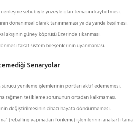
l genleşme sebebiyle yüzeyle olan temasını kaybetmesi.
ın donanımsal olarak tanınmaması ya da yarıda kesilmesi.
al akışının güney köprüsü üzerinde tıkanması.
önmesi fakat sistem bileşenlerinin uyanmaması.
emediği Senaryolar
ürücü yenileme işlemlerinin portları aktif edememesi.
ına rağmen tetikleme sorununun ortadan kalkmaması.
rinin değiştirilmesinin cihazı hayata döndürmemesi.
sıtma” (reballing yapmadan fönleme) işlemlerinin anakartı ta