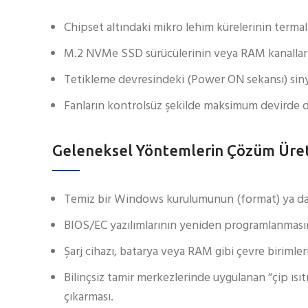
Chipset altındaki mikro lehim kürelerinin terma
M.2 NVMe SSD sürücülerinin veya RAM kanalların
Tetikleme devresindeki (Power ON sekansı) siny
Fanların kontrolsüz şekilde maksimum devirde d
Geleneksel Yöntemlerin Çözüm Üret
Temiz bir Windows kurulumunun (format) ya da s
BIOS/EC yazılımlarının yeniden programlanmas
Şarj cihazı, batarya veya RAM gibi çevre birimle
Bilinçsiz tamir merkezlerinde uygulanan “çip ı
çıkarması.