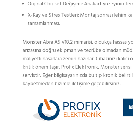
Orijinal Chipset Değişimi: Anakart yüzeyinin te
X-Ray ve Stres Testleri: Montaj sonrası lehim kal
tamamlanması.
Monster Abra A5 V18.2 mimarisi, oldukça hassas yol
arızasına doğru ekipman ve tecrübe olmadan müdah
maliyetli hasarlara zemin hazırlar. Cihazınızı kalı
kritik önem taşır. Profix Elektronik, Monster seri
servistir. Eğer bilgisayarınızda bu tip kronik belirt
kaybetmeden bizimle iletişime geçebilirsiniz.