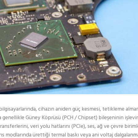
ilgisayarlarında, cihazın aniden güç kesmesi, tetikleme alma
nda genellikle Güney Köprüsü (PCH / Chipset) bileşeninin işlevin
ansferlerini, veri yolu hatlarını (PCIe), ses, ağ ve çevre bir
 modlarında ürettiği termal baskı veya ani voltaj dalgalanm