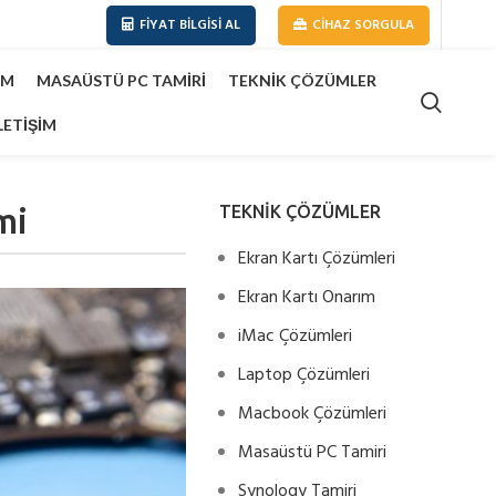
FIYAT BILGISI AL
CIHAZ SORGULA
IM
MASAÜSTÜ PC TAMIRI
TEKNIK ÇÖZÜMLER
LETIŞIM
mi
TEKNİK ÇÖZÜMLER
Ekran Kartı Çözümleri
Ekran Kartı Onarım
iMac Çözümleri
Laptop Çözümleri
Macbook Çözümleri
Masaüstü PC Tamiri
Synology Tamiri