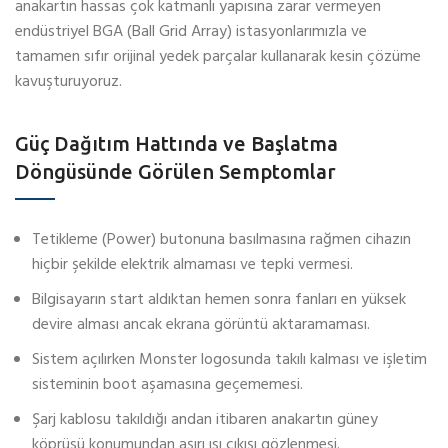
anakartın hassas çok katmanlı yapısına zarar vermeyen
endüstriyel BGA (Ball Grid Array) istasyonlarımızla ve
tamamen sıfır orijinal yedek parçalar kullanarak kesin çözüme
kavuşturuyoruz.
Güç Dağıtım Hattında ve Başlatma
Döngüsünde Görülen Semptomlar
Tetikleme (Power) butonuna basılmasına rağmen cihazın
hiçbir şekilde elektrik almaması ve tepki vermesi.
Bilgisayarın start aldıktan hemen sonra fanları en yüksek
devire alması ancak ekrana görüntü aktaramaması.
Sistem açılırken Monster logosunda takılı kalması ve işletim
sisteminin boot aşamasına geçememesi.
Şarj kablosu takıldığı andan itibaren anakartın güney
köprüsü konumundan aşırı ısı çıkışı gözlenmesi.