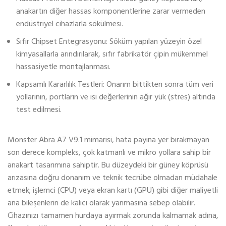
anakartın diğer hassas komponentlerine zarar vermeden
endüstriyel cihazlarla sökülmesi.
Sıfır Chipset Entegrasyonu: Söküm yapılan yüzeyin özel
kimyasallarla arındırılarak, sıfır fabrikatör çipin mükemmel
hassasiyetle montajlanması.
Kapsamlı Kararlılık Testleri: Onarım bittikten sonra tüm veri
yollarının, portların ve ısı değerlerinin ağır yük (stres) altında
test edilmesi.
Monster Abra A7 V9.1 mimarisi, hata payına yer bırakmayan
son derece kompleks, çok katmanlı ve mikro yollara sahip bir
anakart tasarımına sahiptir. Bu düzeydeki bir güney köprüsü
arızasına doğru donanım ve teknik tecrübe olmadan müdahale
etmek; işlemci (CPU) veya ekran kartı (GPU) gibi diğer maliyetli
ana bileşenlerin de kalıcı olarak yanmasına sebep olabilir.
Cihazınızı tamamen hurdaya ayırmak zorunda kalmamak adına,