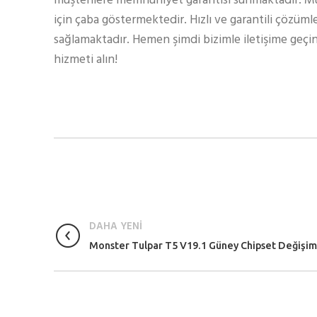
müşterilere memnuniyet garantisi sunmaktadır. Müş
için çaba göstermektedir. Hızlı ve garantili çözüml
sağlamaktadır. Hemen şimdi bizimle iletişime geçin
hizmeti alın!
DAHA YENİ
Monster Tulpar T5 V19.1 Güney Chipset Değişim