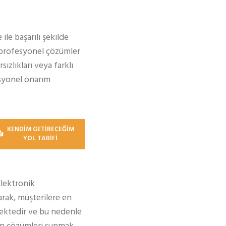
le başarılı şekilde
a profesyonel çözümler
zlıkları veya farklı
fesyonel onarım
KENDİM GETİRECEĞİM
YOL TARİFİ
Elektronik
rak, müşterilere en
ektedir ve bu nedenle