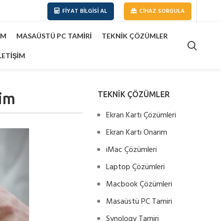
FIYAT BILGISI AL
CIHAZ SORGULA
IM
MASAÜSTÜ PC TAMIRI
TEKNIK ÇÖZÜMLER
LETIŞIM
im
TEKNİK ÇÖZÜMLER
Ekran Kartı Çözümleri
Ekran Kartı Onarım
iMac Çözümleri
Laptop Çözümleri
Macbook Çözümleri
Masaüstü PC Tamiri
Synology Tamiri