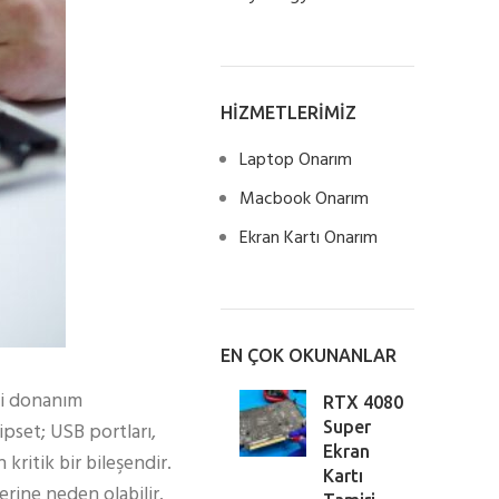
HİZMETLERİMİZ
Laptop Onarım
Macbook Onarım
Ekran Kartı Onarım
EN ÇOK OKUNANLAR
ki donanım
RTX 4080
pset; USB portları,
Super
Ekran
 kritik bir bileşendir.
Kartı
rine neden olabilir.