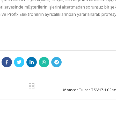
teri odaklı bir yaklaşımla, ihtiyaçları doğrultusunda en uy
eri sayesinde müşterilerin işlerini aksatmadan sorunsuz bir şe
 ve Profix Elektronik’in ayrıcalıklarından yararlanarak profe
Monster Tulpar T5 V17.1 Güne