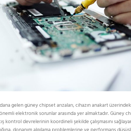
ana gelen güney chipset arızaları, cihazın anakart üzerinde
önemli elektronik sorunlar arasında yer almaktadır. Güney chi
ıkış kontrol devrelerinin koordineli şekilde çalışmasını sağlayan
lığına, donanım algılama problemlerine ve performans düşüşle