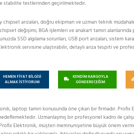
stabilite testlerinden geçirilmektedir.
 chipset arızaları, doğru ekipman ve uzman teknik müdahale i
 chipset değişimi, BGA işlemleri ve anakart tamiri alanlarınd
zda SSD algılama sorunları, USB port arızaları, sistem kararsı
ektronik servisine ulaştırabilir, detaylı arıza tespiti ve pro
HEMEN FİYAT BİLGİSİ
KENDİM KARGOYLA
ALMAK İSTİYORUM
GÖNDERECEĞİM
ronik, laptop tamiri konusunda öne çıkan bir firmadır. Profix 
edeflemektedir. Uzmanlaşmış bir profesyonel kadro ile çalışa
 Profix Elektronik, müşteri memnuniyetine büyük önem verm