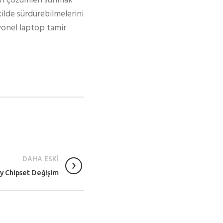
gun çözümleri sunmak
kilde sürdürebilmelerini
syonel laptop tamir
DAHA ESKİ
y Chipset Değişim