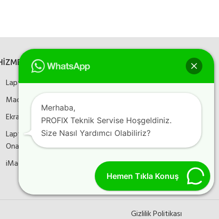
HİZMETLERİMİZ
SOSYAL MEDYA
Laptop Onarım
Bizi sosyal medyada
takip edin
Macbook Onarım
Merhaba,
Ekran Kartı Onarım
PROFIX Teknik Servise Hoşgeldiniz.
Laptop Anakart
Size Nasıl Yardımcı Olabiliriz?
Instagram
Facebook
YouTube
Onarım
iMac Onarım
Hemen Tıkla Konuş
Gizlilik Politikası