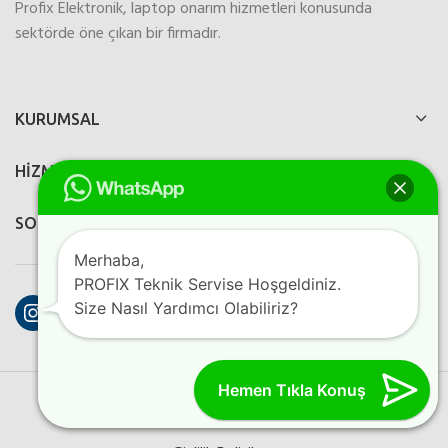
Profix Elektronik, laptop onarım hizmetleri konusunda
sektörde öne çıkan bir firmadır.
KURUMSAL
HİZMETLERİMİZ
SOSYAL MEDYA
Merhaba,
PROFIX Teknik Servise Hoşgeldiniz.
Instagram
Facebook
YouTube
Size Nasıl Yardımcı Olabiliriz?
Hemen Tıkla Konuş
PROFIX ELEKTRONIK
2023
Perfection Dijital Ajans
Kreatif
Programlama