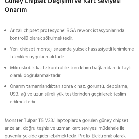
Güney Chipset Değişimi ve Kart Seviyesi
Onarım
Arızalı chipset profesyonel BGA rework istasyonlarında
kontrollü olarak sökülmektedir.
Yeni chipset montajı sırasında yüksek hassasiyetli lehimleme
teknikleri uygulanmaktadır.
Mikroskobik kalite kontrol ile tüm lehim bağlantıları detaylı
olarak doğrulanmaktadır.
Onarım tamamlandıktan sonra cihaz; görüntü, depolama,
USB, ağ ve uzun süreli yük testlerinden geçirilerek teslim
edilmektedir.
Monster Tulpar T5 V23.1 laptoplarda görülen güney chipset
arızaları, doğru teşhis ve uzman kart seviyesi müdahale ile
güvenilir şekilde giderilebilmektedir. Profix Elektronik olarak