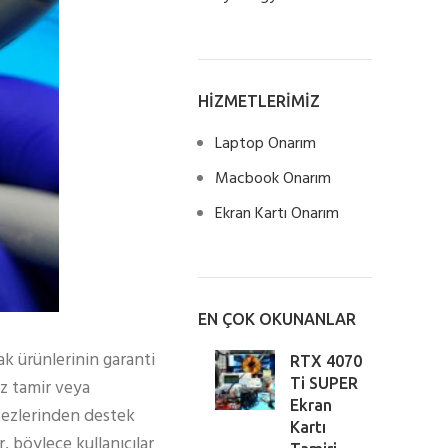
HİZMETLERİMİZ
Laptop Onarım
Macbook Onarım
Ekran Kartı Onarım
EN ÇOK OKUNANLAR
rak ürünlerinin garanti
RTX 4070
iz tamir veya
Ti SUPER
Ekran
erkezlerinden destek
Kartı
r, böylece kullanıcılar