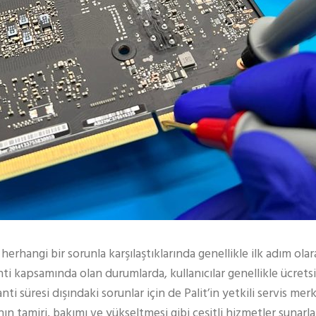
herhangi bir sorunla karşılaştıklarında genellikle ilk adım ola
i kapsamında olan durumlarda, kullanıcılar genellikle ücrets
anti süresi dışındaki sorunlar için de Palit’in yetkili servis m
ının tamiri, bakımı ve yükseltmesi gibi çeşitli hizmetler sunarla