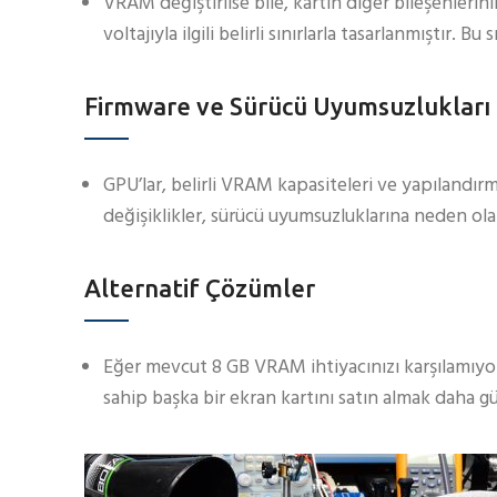
VRAM değiştirilse bile, kartın diğer bileşenlerin
voltajıyla ilgili belirli sınırlarla tasarlanmıştır. 
Firmware ve Sürücü Uyumsuzlukları
GPU’lar, belirli VRAM kapasiteleri ve yapılandırm
değişiklikler, sürücü uyumsuzluklarına neden olab
Alternatif Çözümler
Eğer mevcut 8 GB VRAM ihtiyacınızı karşılamıy
sahip başka bir ekran kartını satın almak daha g