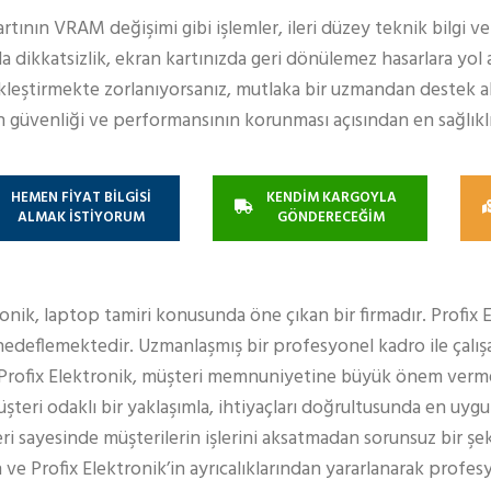
tının VRAM değişimi gibi işlemler, ileri düzey teknik bilgi v
da dikkatsizlik, ekran kartınızda geri dönülemez hasarlara yol
çekleştirmekte zorlanıyorsanız, mutlaka bir uzmandan destek a
n güvenliği ve performansının korunması açısından en sağlıklı
HEMEN FİYAT BİLGİSİ
KENDİM KARGOYLA
ALMAK İSTİYORUM
GÖNDERECEĞİM
ronik, laptop tamiri konusunda öne çıkan bir firmadır. Profix 
edeflemektedir. Uzmanlaşmış bir profesyonel kadro ile çalışa
 Profix Elektronik, müşteri memnuniyetine büyük önem verm
teri odaklı bir yaklaşımla, ihtiyaçları doğrultusunda en uy
eri sayesinde müşterilerin işlerini aksatmadan sorunsuz bir şe
 ve Profix Elektronik’in ayrıcalıklarından yararlanarak profe