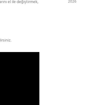
ını el ile değiştirmek,
2026
rsiniz.