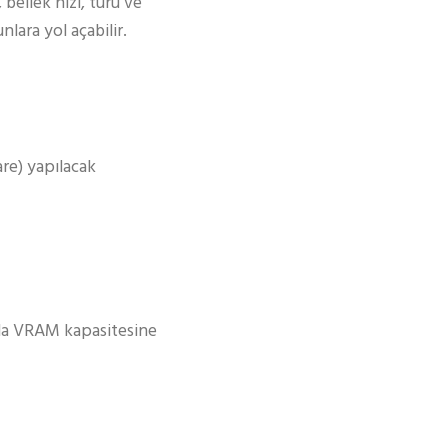
bellek hızı, türü ve
unlara yol açabilir.
are) yapılacak
zla VRAM kapasitesine