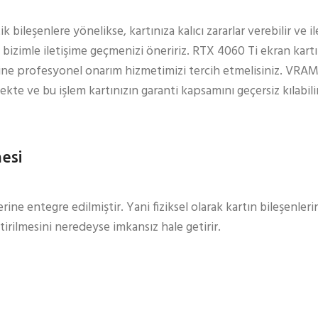
 bileşenlere yönelikse, kartınıza kalıcı zararlar verebilir ve il
izimle iletişime geçmenizi öneririz. RTX 4060 Ti ekran kartın
erine profesyonel onarım hizmetimizi tercih etmelisiniz. VRAM
te ve bu işlem kartınızın garanti kapsamını geçersiz kılabil
esi
ne entegre edilmiştir. Yani fiziksel olarak kartın bileşenler
irilmesini neredeyse imkansız hale getirir.