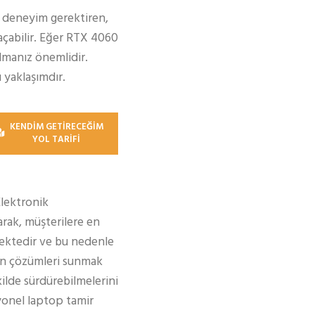
e deneyim gerektiren,
 açabilir. Eğer RTX 4060
lmanız önemlidir.
 yaklaşımdır.
KENDİM GETİRECEĞİM
YOL TARİFİ
Elektronik
rak, müşterilere en
ektedir ve bu nedenle
gun çözümleri sunmak
kilde sürdürebilmelerini
syonel laptop tamir