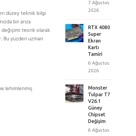
7 Ağustos
2026
eri düzey teknik bilgi
ızda bir arıza
RTX 4080
 değişimi teorik olarak
Super
ir. Bu yüzden uzman
Ekran
Kartı
Tamiri
6 Ağustos
2026
ine lehimlenmiş
Monster
Tulpar T7
V26.1
Güney
Chipset
Değişim
6 Ağustos