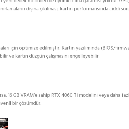
in yeni bellek modülleri ile uyumlu olma garantisi yoktur. GPU, 
Bu sınırlamaların dışına çıkılması, kartın performansında ciddi sor
aları için optimize edilmiştir. Kartın yazılımında (BIOS/firmw
ilir ve kartın düzgün çalışmasını engelleyebilir.
orsa, 16 GB VRAM’e sahip RTX 4060 Ti modelini veya daha fa
üvenli bir çözümdür.