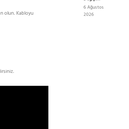
6 Ağustos
in olun. Kabloyu
2026
rsiniz.