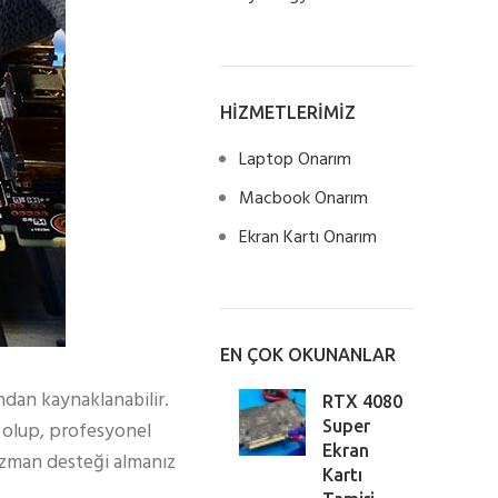
HİZMETLERİMİZ
Laptop Onarım
Macbook Onarım
Ekran Kartı Onarım
EN ÇOK OKUNANLAR
ndan kaynaklanabilir.
RTX 4080
r olup, profesyonel
Super
Ekran
uzman desteği almanız
Kartı