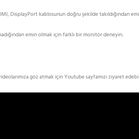
HDMI, DisplayPort kablosunun doğru şekilde takıldığından em
ığından emin olmak için farklı bir monitör deneyin.
videolarımıza göz atmak için Youtube sayfamızı ziyaret edebili