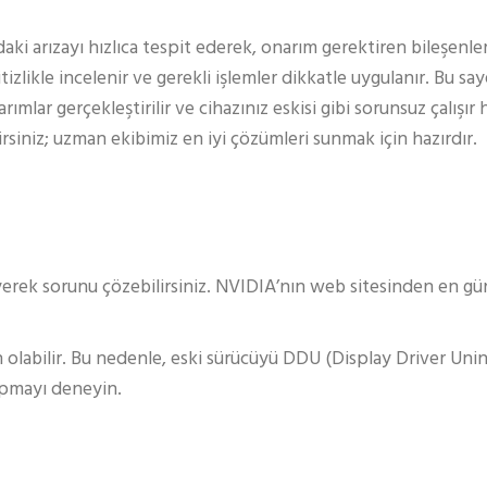
 arızayı hızlıca tespit ederek, onarım gerektiren bileşenleri
zlikle incelenir ve gerekli işlemler dikkatle uygulanır. Bu sa
mlar gerçekleştirilir ve cihazınız eskisi gibi sorunsuz çalışır 
irsiniz; uzman ekibimiz en iyi çözümleri sunmak için hazırdır.
erek sorunu çözebilirsiniz. NVIDIA’nın web sitesinden en gün
olabilir. Bu nedenle, eski sürücüyü DDU (Display Driver Uninst
apmayı deneyin.