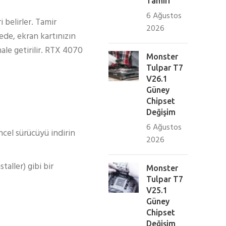
Tamiri
6 Ağustos
 belirler. Tamir
2026
yede, ekran kartınızın
hale getirilir. RTX 4070
Monster
Tulpar T7
V26.1
Güney
Chipset
Değişim
6 Ağustos
cel sürücüyü indirin
2026
aller) gibi bir
Monster
Tulpar T7
V25.1
Güney
Chipset
Değişim