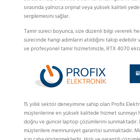
sırasında yalnızca orijinal veya yüksek kaliteli ye
sergilemesini sağlar.
Tamir süreci boyunca, size düzenli bilgi vererek he
sürecinde hangi adımların atıldığını takip edebilir 
ve profesyonel tamir hizmetimizle, RTX 4070 ekran k
15 yıllık sektör deneyimine sahip olan Profix Elekt
müşterilerine en yüksek kalitede hizmet sunmayı h
doğru ve güncel laptop çözümlerini sunmaktadır.
müşterilere memnuniyet garantisi sunmaktadır. Müş
için çaba göstermektedir. Hızlı ve garantili çözüml