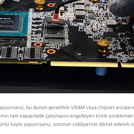
şıyorsanız, bu durum genellikle VRAM veya chipset arızaları
tının tam kapasitede çalışmasını engelleyen kritik problemle
üntü kaybı yaşıyorsanız, sorunun ciddiyetine dikkat ederek 