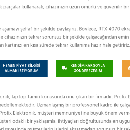
dek parçalar kullanarak, cihazınızın uzun ömürlü ve güvenilir b
r aşamayı şeffaf bir şekilde paylaşırız. Böylece, RTX 4070 ekr
ve cihazınızın tekrar sorunsuz bir şekilde çalışacağından emin o
artınızı en kısa sürede tekrar kullanıma hazır hale getiririz
HEMEN FİYAT BİLGİSİ
KENDİM KARGOYLA
ALMAK İSTİYORUM
GÖNDERECEĞİM
ronik, laptop tamiri konusunda öne çıkan bir firmadır. Profix 
edeflemektedir. Uzmanlaşmış bir profesyonel kadro ile çalışa
 Profix Elektronik, müşteri memnuniyetine büyük önem verm
teri odaklı bir yaklaşımla, ihtiyaçları doğrultusunda en uy
eri sayesinde müşterilerin işlerini aksatmadan sorunsuz bir şe