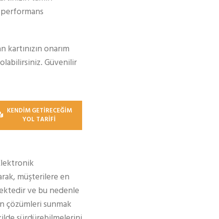
ir performans
an kartınızın onarım
labilirsiniz. Güvenilir
.
KENDİM GETİRECEĞİM
YOL TARİFİ
Elektronik
rak, müşterilere en
ektedir ve bu nedenle
gun çözümleri sunmak
kilde sürdürebilmelerini