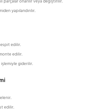
 parçalar onarılır veya değiştirilir.
iden yapılandırılır.
espit edilir.
monte edilir.
şlemiyle giderilir.
imi
elenir.
 edilir.