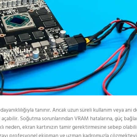
ayanıklılığıyla tanınır. Ancak uzun süreli kullanım veya ani
l açabilir. Soğutma sorunlarından VRAM hatalarına, güç bağlan
lı neden, ekran kartınızın tamir gerektirmesine sebep olabilir
rızayı profesyonel ekipman ve uzman kadromuzla çözmekteyiz.