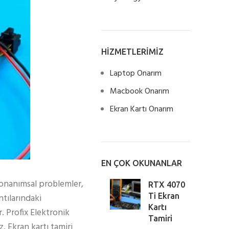
HİZMETLERİMİZ
Laptop Onarım
Macbook Onarım
Ekran Kartı Onarım
EN ÇOK OKUNANLAR
 donanımsal problemler,
RTX 4070
tılarındaki
Ti Ekran
Kartı
. Profix Elektronik
Tamiri
 Ekran kartı tamiri