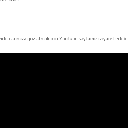
ol edilir.
videolarımıza göz atmak için Youtube sayfamızı ziyaret edebili