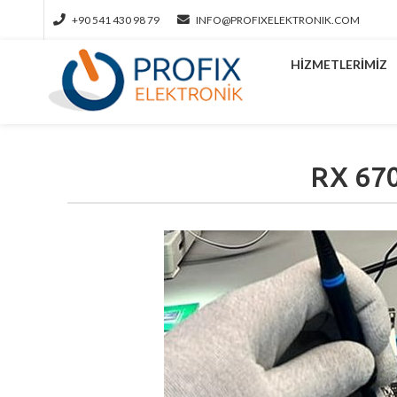
+90 541 430 98 79
INFO@PROFIXELEKTRONIK.COM
HIZMETLERIMIZ
RX 670