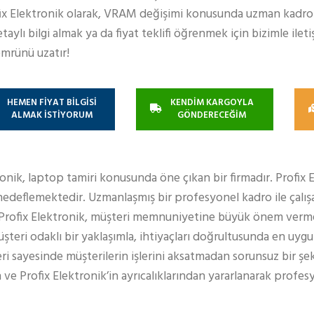
ofix Elektronik olarak, VRAM değişimi konusunda uzman kadro
ylı bilgi almak ya da fiyat teklifi öğrenmek için bizimle ileti
mrünü uzatır!
HEMEN FİYAT BİLGİSİ
KENDİM KARGOYLA
ALMAK İSTİYORUM
GÖNDERECEĞİM
ronik, laptop tamiri konusunda öne çıkan bir firmadır. Profix 
edeflemektedir. Uzmanlaşmış bir profesyonel kadro ile çalışa
 Profix Elektronik, müşteri memnuniyetine büyük önem verm
teri odaklı bir yaklaşımla, ihtiyaçları doğrultusunda en uy
eri sayesinde müşterilerin işlerini aksatmadan sorunsuz bir şe
 ve Profix Elektronik’in ayrıcalıklarından yararlanarak profe