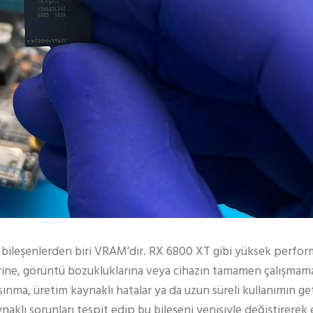
k bileşenlerden biri VRAM’dir. RX 6800 XT gibi yüksek perform
rine, görüntü bozukluklarına veya cihazın tamamen çalışmama
ı ısınma, üretim kaynaklı hatalar ya da uzun süreli kullanımın g
naklı sorunları tespit edip bu bileşeni yenisiyle değiştirerek 