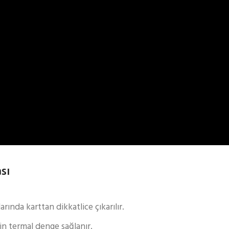
sı
ında karttan dikkatlice çıkarılır.
in termal denge sağlanır.