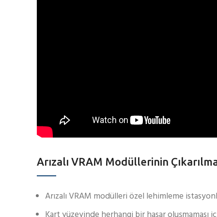
Arızalı VRAM Modüllerinin Çıkarılma
Arızalı VRAM modülleri özel lehimleme istasyonlar
Kart yüzeyinde herhangi bir hasar oluşmaması iç