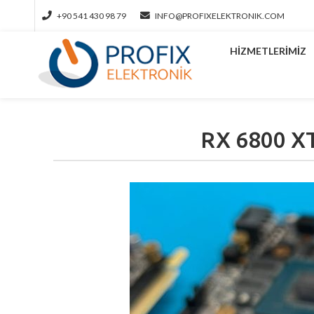
+90 541 430 98 79
INFO@PROFIXELEKTRONIK.COM
HIZMETLERIMIZ
RX 6800 X