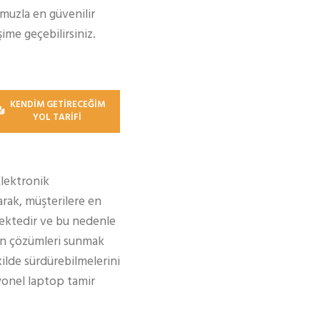
muzla en güvenilir
şime geçebilirsiniz.
KENDİM GETİRECEĞİM
YOL TARİFİ
Elektronik
rak, müşterilere en
ektedir ve bu nedenle
gun çözümleri sunmak
kilde sürdürebilmelerini
syonel laptop tamir