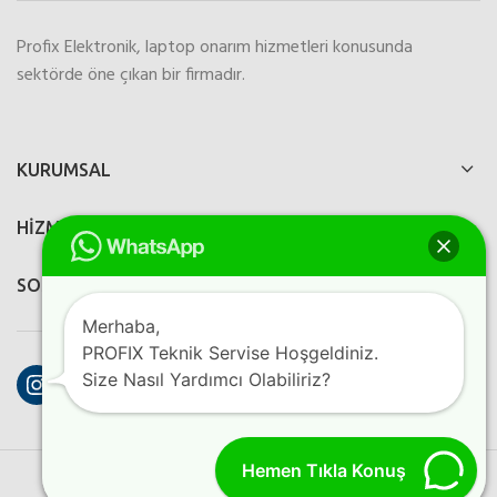
Profix Elektronik, laptop onarım hizmetleri konusunda
sektörde öne çıkan bir firmadır.
KURUMSAL
HİZMETLERİMİZ
SOSYAL MEDYA
Merhaba,
PROFIX Teknik Servise Hoşgeldiniz.
Instagram
Facebook
YouTube
Size Nasıl Yardımcı Olabiliriz?
Hemen Tıkla Konuş
PROFIX ELEKTRONIK
2023
Perfection Dijital Ajans
Kreatif