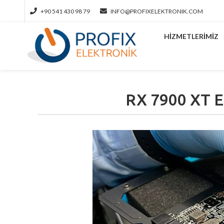
+90 541 430 98 79
INFO@PROFIXELEKTRONIK.COM
HIZMETLERIMIZ
RX 7900 XT E