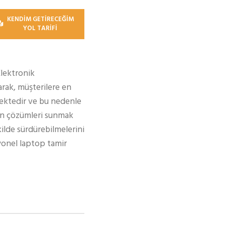
KENDİM GETİRECEĞİM
YOL TARİFİ
Elektronik
rak, müşterilere en
ektedir ve bu nedenle
gun çözümleri sunmak
kilde sürdürebilmelerini
syonel laptop tamir