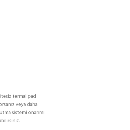
litesiz termal pad
yorsanız veya daha
ğutma sistemi onarımı
ilirsiniz.