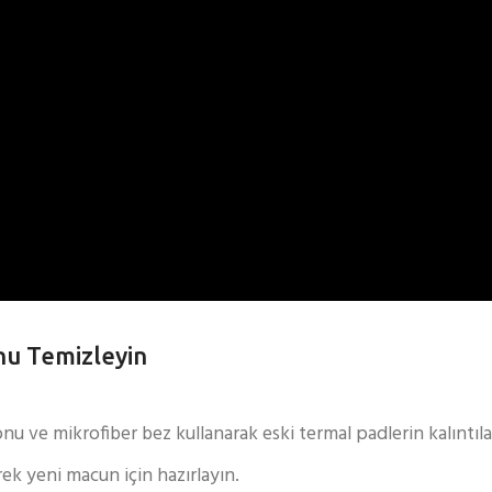
nu Temizleyin
onu ve mikrofiber bez kullanarak eski termal padlerin kalıntıla
k yeni macun için hazırlayın.