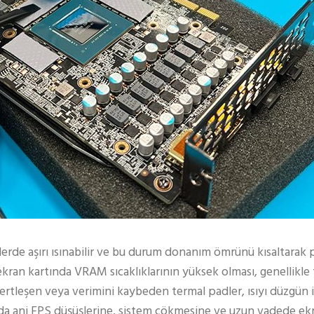
lerde aşırı ısınabilir ve bu durum donanım ömrünü kısaltarak
 ekran kartında VRAM sıcaklıklarının yüksek olması, genellikle
 sertleşen veya verimini kaybeden termal padler, ısıyı düzgün
larda ani FPS düşüşlerine, sistem çökmesine ve uzun vadede ekr