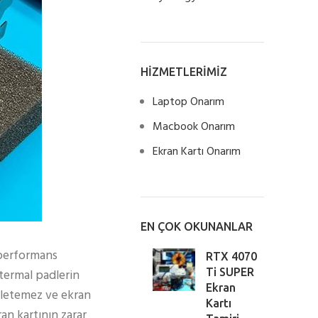
HİZMETLERİMİZ
Laptop Onarım
Macbook Onarım
Ekran Kartı Onarım
EN ÇOK OKUNANLAR
 performans
RTX 4070
 termal padlerin
Ti SUPER
Ekran
 iletemez ve ekran
Kartı
an kartının zarar