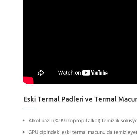
Eski Termal Padleri ve Termal Macu
Alkol bazlı (%99 izopropil alkol) temizlik solüsy
GPU çipindeki eski termal macunu da temizleyere