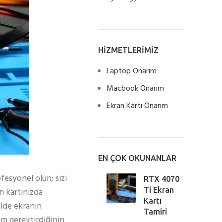
HİZMETLERİMİZ
Laptop Onarım
Macbook Onarım
Ekran Kartı Onarım
EN ÇOK OKUNANLAR
ofesyonel olun; sizi
RTX 4070
an kartınızda
Ti Ekran
Kartı
alde ekranın
Tamiri
ım gerektirdiğinin