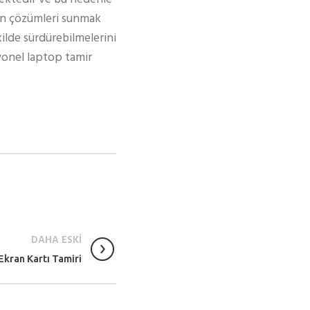
gun çözümleri sunmak
kilde sürdürebilmelerini
syonel laptop tamir
DAHA ESKİ
Ekran Kartı Tamiri