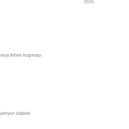
2026
k veya lehim kopması
riyor olabilir.