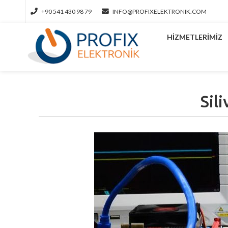
+90 541 430 98 79
INFO@PROFIXELEKTRONIK.COM
HIZMETLERIMIZ
Sili