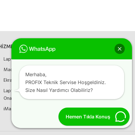
HİZMETLERİMİZ
SOSYAL MEDYA
Laptop Onarım
Bizi sosyal medyada
takip edin
Macbook Onarım
Merhaba,
Ekran Kartı Onarım
PROFIX Teknik Servise Hoşgeldiniz.
Laptop Anakart
Size Nasıl Yardımcı Olabiliriz?
Instagram
Facebook
YouTube
Onarım
iMac Onarım
Hemen Tıkla Konuş