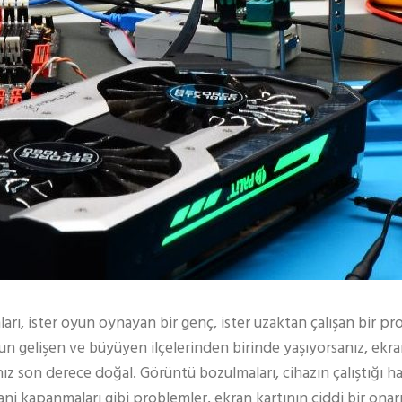
nları, ister oyun oynayan bir genç, ister uzaktan çalışan bir pr
bul’un gelişen ve büyüyen ilçelerinden birinde yaşıyorsanız, ekr
ız son derece doğal. Görüntü bozulmaları, cihazın çalıştığı h
ni kapanmaları gibi problemler, ekran kartının ciddi bir onar