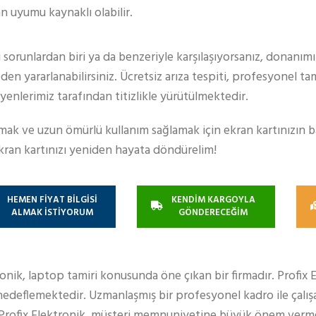
an uyumu kaynaklı olabilir.
aki sorunlardan biri ya da benzeriyle karşılaşıyorsanız, donanım
n yararlanabilirsiniz. Ücretsiz arıza tespiti, profesyonel ta
yenlerimiz tarafından titizlikle yürütülmektedir.
ımak ve uzun ömürlü kullanım sağlamak için ekran kartınızın 
 ekran kartınızı yeniden hayata döndürelim!
HEMEN FİYAT BİLGİSİ
KENDİM KARGOYLA
ALMAK İSTİYORUM
GÖNDERECEĞİM
ronik, laptop tamiri konusunda öne çıkan bir firmadır. Profix 
edeflemektedir. Uzmanlaşmış bir profesyonel kadro ile çalışa
 Profix Elektronik, müşteri memnuniyetine büyük önem verm