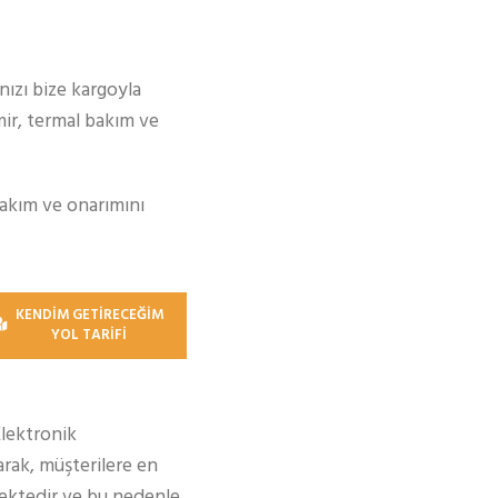
ınızı bize kargoyla
mir, termal bakım ve
bakım ve onarımını
KENDİM GETİRECEĞİM
YOL TARİFİ
Elektronik
rak, müşterilere en
ektedir ve bu nedenle