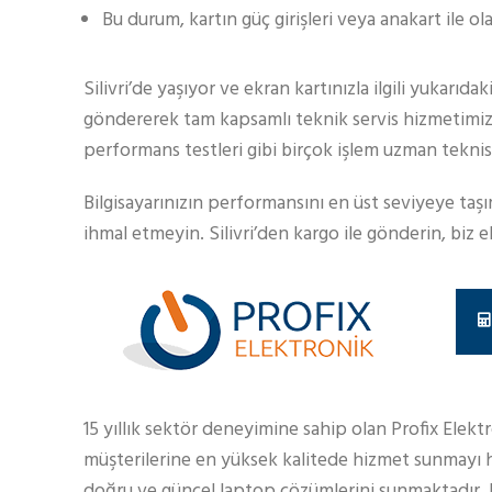
Bu durum, kartın güç girişleri veya anakart ile ol
Silivri’de yaşıyor ve ekran kartınızla ilgili yukarıd
göndererek tam kapsamlı teknik servis hizmetimizde
performans testleri gibi birçok işlem uzman teknis
Bilgisayarınızın performansını en üst seviyeye taş
ihmal etmeyin. Silivri’den kargo ile gönderin, biz
15 yıllık sektör deneyimine sahip olan Profix Elekt
müşterilerine en yüksek kalitede hizmet sunmayı h
doğru ve güncel laptop çözümlerini sunmaktadır.