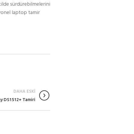
kilde sürdürebilmelerini
syonel laptop tamir
DAHA ESKİ
gy DS1512+ Tamiri