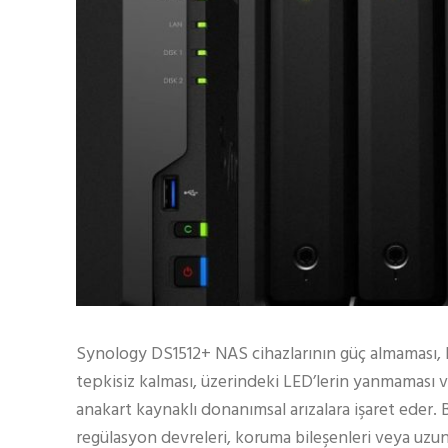
Synology DS1512+ NAS cihazlarının güç almaması, kul
tepkisiz kalması, üzerindeki LED’lerin yanmaması v
anakart kaynaklı donanımsal arızalara işaret eder.
regülasyon devreleri, koruma bileşenleri veya uzun