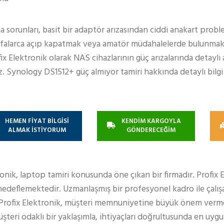
orunları, basit bir adaptör arızasından ciddi anakart proble
defalarca açıp kapatmak veya amatör müdahalelerde bulunma
fix Elektronik olarak NAS cihazlarının güç arızalarında detaylı 
 Synology DS1512+ güç almıyor tamiri hakkında detaylı bilgi 
HEMEN FİYAT BİLGİSİ
KENDİM KARGOYLA
ALMAK İSTİYORUM
GÖNDERECEĞİM
ronik, laptop tamiri konusunda öne çıkan bir firmadır. Profix 
edeflemektedir. Uzmanlaşmış bir profesyonel kadro ile çalışa
 Profix Elektronik, müşteri memnuniyetine büyük önem verm
teri odaklı bir yaklaşımla, ihtiyaçları doğrultusunda en uy