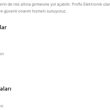
erin de risk altına girmesine yol açabilir. Profix Elektronik o
i ve güvenli onarım hizmeti sunuyoruz.
lar
ri
u
aları
si