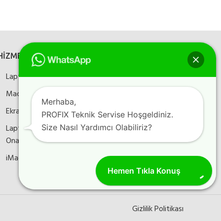
HİZMETLERİMİZ
SOSYAL MEDYA
Laptop Onarım
Bizi sosyal medyada
takip edin
Macbook Onarım
Merhaba,
Ekran Kartı Onarım
PROFIX Teknik Servise Hoşgeldiniz.
Size Nasıl Yardımcı Olabiliriz?
Laptop Anakart
Instagram
Facebook
YouTube
Onarım
iMac Onarım
Hemen Tıkla Konuş
Gizlilik Politikası