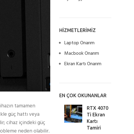
HİZMETLERİMİZ
Laptop Onarım
Macbook Onarım
Ekran Kartı Onarım
EN ÇOK OKUNANLAR
. Cihazın tamamen
RTX 4070
kle güç hattı veya
Ti Ekran
Kartı
r; cihaz içindeki güç
Tamiri
robleme neden olabilir.