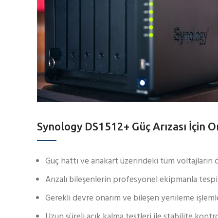
Synology DS1512+ Güç Arızası İçin O
Güç hattı ve anakart üzerindeki tüm voltajların
Arızalı bileşenlerin profesyonel ekipmanla tespi
Gerekli devre onarım ve bileşen yenileme işleml
Uzun süreli açık kalma testleri ile stabilite kontr