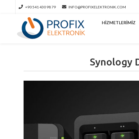
+90 541 430 98 79
INFO@PROFIXELEKTRONIK.COM
HIZMETLERIMIZ
Synology 