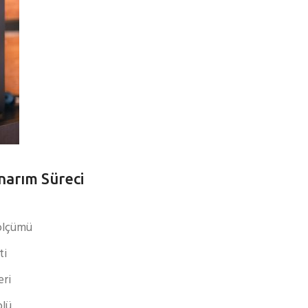
narım Süreci
 ölçümü
ti
eri
olü