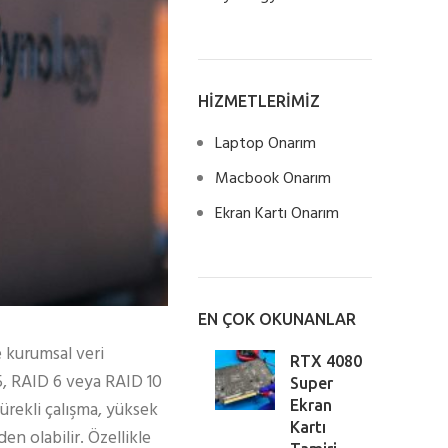
HİZMETLERİMİZ
Laptop Onarım
Macbook Onarım
Ekran Kartı Onarım
EN ÇOK OKUNANLAR
e kurumsal veri
RTX 4080
 5, RAID 6 veya RAID 10
Super
Ekran
ürekli çalışma, yüksek
Kartı
en olabilir. Özellikle