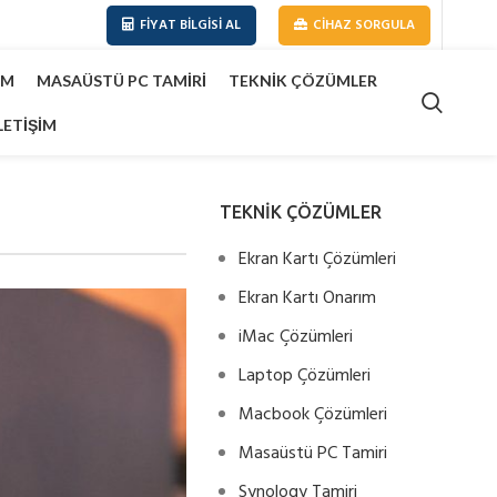
FIYAT BILGISI AL
CIHAZ SORGULA
IM
MASAÜSTÜ PC TAMIRI
TEKNIK ÇÖZÜMLER
LETIŞIM
TEKNİK ÇÖZÜMLER
Ekran Kartı Çözümleri
Ekran Kartı Onarım
iMac Çözümleri
Laptop Çözümleri
Macbook Çözümleri
Masaüstü PC Tamiri
Synology Tamiri