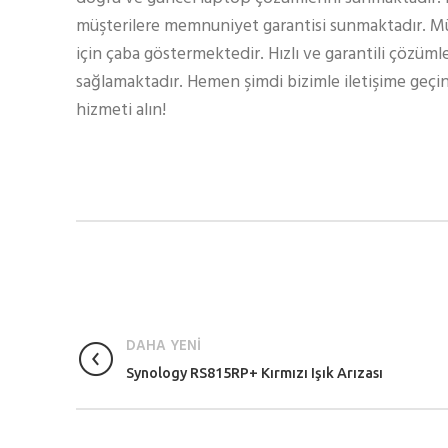
müşterilere memnuniyet garantisi sunmaktadır. Müş
için çaba göstermektedir. Hızlı ve garantili çözüml
sağlamaktadır. Hemen şimdi bizimle iletişime geçin
hizmeti alın!
DAHA YENİ
Synology RS815RP+ Kırmızı Işık Arızası