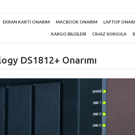
EKRAN KARTI ONARIM
MACBOOK ONARIM
LAPTOP ONAR
KARGO BILGILERI
CIHAZ SORGULA
İ
logy DS1812+ Onarımı