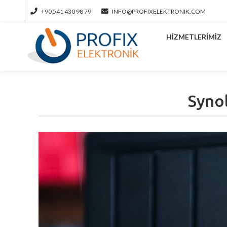
+90 541 430 98 79
INFO@PROFIXELEKTRONIK.COM
HIZMETLERIMIZ
Syno