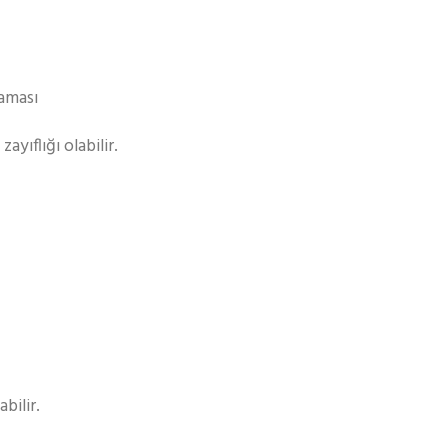
maması
yıflığı olabilir.
bilir.