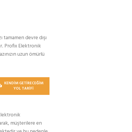
azı tamamen devre dışı
r. Profix Elektronik
azınızın uzun ömürlü
KENDİM GETİRECEĞİM
YOL TARİFİ
Elektronik
rak, müşterilere en
ektedir ve bu nedenle