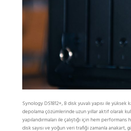
Synology DS1812+, 8 disk yuvalı yapısı ile yüksek k
depolama çözümlerinde uzun yıllar aktif olarak kul
yapılandırmaları ile çalıştığı için hem performans 
disk sayısı ve yoğun veri trafiği zamanla anakart, g