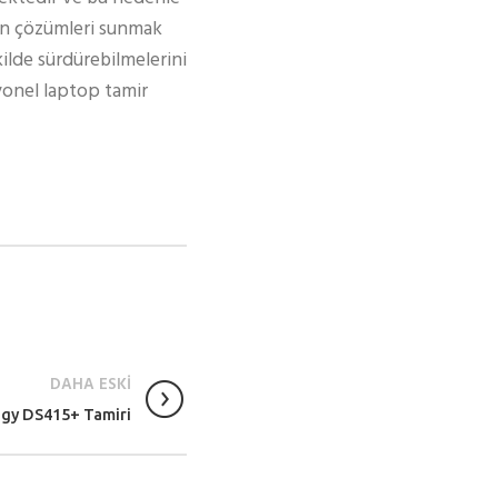
gun çözümleri sunmak
kilde sürdürebilmelerini
syonel laptop tamir
DAHA ESKİ
ogy DS415+ Tamiri