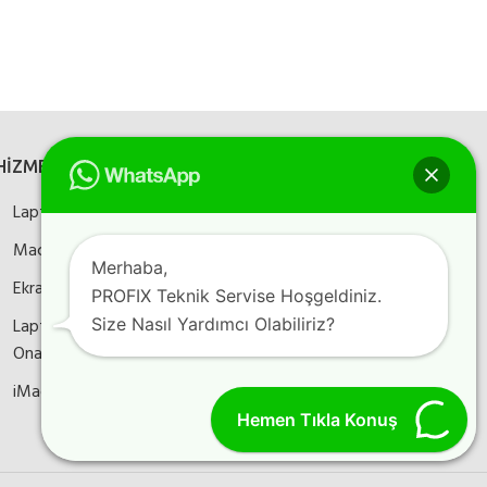
HİZMETLERİMİZ
SOSYAL MEDYA
Laptop Onarım
Bizi sosyal medyada
takip edin
Macbook Onarım
Merhaba,
Ekran Kartı Onarım
PROFIX Teknik Servise Hoşgeldiniz.
Size Nasıl Yardımcı Olabiliriz?
Laptop Anakart
Instagram
Facebook
YouTube
Onarım
iMac Onarım
Hemen Tıkla Konuş