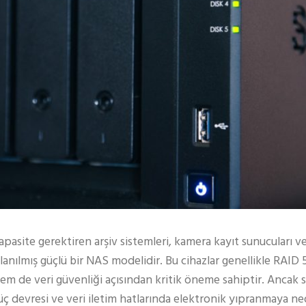
apasite gerektiren arşiv sistemleri, kamera kayıt sunucuları v
lanılmış güçlü bir NAS modelidir. Bu cihazlar genellikle RAID
hem de veri güvenliği açısından kritik öneme sahiptir. Ancak s
üç devresi ve veri iletim hatlarında elektronik yıpranmaya ned