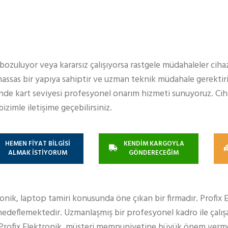
bozuluyor veya kararsız çalışıyorsa rastgele müdahaleler cih
hassas bir yapıya sahiptir ve uzman teknik müdahale gerektiri
de kart seviyesi profesyonel onarım hizmeti sunuyoruz. Cih
izimle iletişime geçebilirsiniz.
HEMEN FİYAT BİLGİSİ
KENDİM KARGOYLA
ALMAK İSTİYORUM
GÖNDERECEĞİM
ronik, laptop tamiri konusunda öne çıkan bir firmadır. Profix 
edeflemektedir. Uzmanlaşmış bir profesyonel kadro ile çalışa
 Profix Elektronik, müşteri memnuniyetine büyük önem verm