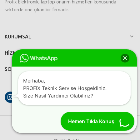
Profix Elektronik, laptop onarım hizmetleri konusunda
sektörde öne çıkan bir firmadır.
KURUMSAL
HİZMETLERİMİZ
SOSYAL MEDYA
Merhaba,
PROFIX Teknik Servise Hoşgeldiniz.
Instagram
Facebook
YouTube
Size Nasıl Yardımcı Olabiliriz?
Hemen Tıkla Konuş
PROFIX ELEKTRONIK
2023
Perfection Dijital Ajans
Kreatif
Programlama