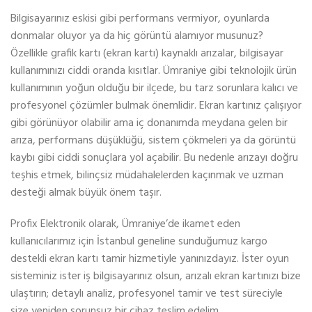
Bilgisayarınız eskisi gibi performans vermiyor, oyunlarda
donmalar oluyor ya da hiç görüntü alamıyor musunuz?
Özellikle grafik kartı (ekran kartı) kaynaklı arızalar, bilgisayar
kullanımınızı ciddi oranda kısıtlar. Ümraniye gibi teknolojik ürün
kullanımının yoğun olduğu bir ilçede, bu tarz sorunlara kalıcı ve
profesyonel çözümler bulmak önemlidir. Ekran kartınız çalışıyor
gibi görünüyor olabilir ama iç donanımda meydana gelen bir
arıza, performans düşüklüğü, sistem çökmeleri ya da görüntü
kaybı gibi ciddi sonuçlara yol açabilir. Bu nedenle arızayı doğru
teşhis etmek, bilinçsiz müdahalelerden kaçınmak ve uzman
desteği almak büyük önem taşır.
Profix Elektronik olarak, Ümraniye’de ikamet eden
kullanıcılarımız için İstanbul geneline sunduğumuz kargo
destekli ekran kartı tamir hizmetiyle yanınızdayız. İster oyun
sisteminiz ister iş bilgisayarınız olsun, arızalı ekran kartınızı bize
ulaştırın; detaylı analiz, profesyonel tamir ve test süreciyle
size yeniden sorunsuz bir cihaz teslim edelim.