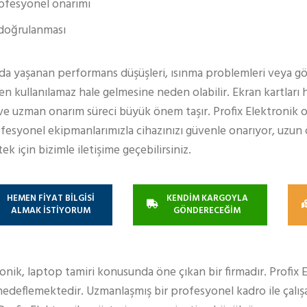
profesyonel onarımı
n doğrulanması
 yaşanan performans düşüşleri, ısınma problemleri veya gör
kullanılamaz hale gelmesine neden olabilir. Ekran kartları 
ve uzman onarım süreci büyük önem taşır. Profix Elektronik 
ofesyonel ekipmanlarımızla cihazınızı güvenle onarıyor, uzun
k için bizimle iletişime geçebilirsiniz.
HEMEN FİYAT BİLGİSİ
KENDİM KARGOYLA
ALMAK İSTİYORUM
GÖNDERECEĞİM
ronik, laptop tamiri konusunda öne çıkan bir firmadır. Profix 
edeflemektedir. Uzmanlaşmış bir profesyonel kadro ile çalışa