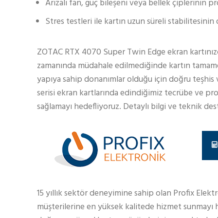
Arızalı fan, güç bileşeni veya bellek çiplerinin 
Stres testleri ile kartın uzun süreli stabilitesini
ZOTAC RTX 4070 Super Twin Edge ekran kartınızda
zamanında müdahale edilmediğinde kartın tamamen 
yapıya sahip donanımlar olduğu için doğru teşhis 
serisi ekran kartlarında edindiğimiz tecrübe ve pr
sağlamayı hedefliyoruz. Detaylı bilgi ve teknik deste
15 yıllık sektör deneyimine sahip olan Profix Elekt
müşterilerine en yüksek kalitede hizmet sunmayı h