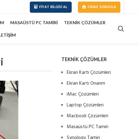
FIYAT BILGISI AL
CIHAZ SORGULA
IM
MASAÜSTÜ PC TAMIRI
TEKNIK ÇÖZÜMLER
LETIŞIM
i
TEKNİK ÇÖZÜMLER
Ekran Kartı Çözümleri
Ekran Kartı Onarım
iMac Çözümleri
Laptop Çözümleri
Macbook Çözümleri
Masaüstü PC Tamiri
Synology Tamiri