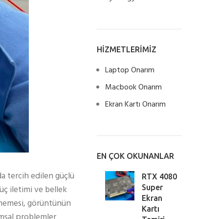
HİZMETLERİMİZ
Laptop Onarım
Macbook Onarım
Ekran Kartı Onarım
EN ÇOK OKUNANLAR
 tercih edilen güçlü
RTX 4080
ç iletimi ve bellek
Super
Ekran
örmemesi, görüntünün
Kartı
ımsal problemler