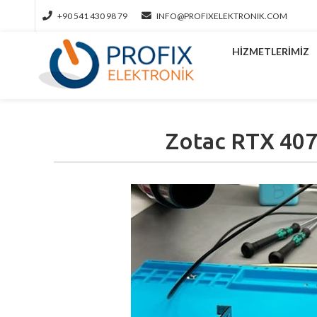
+90 541 430 98 79
INFO@PROFIXELEKTRONIK.COM
HIZMETLERIMIZ
Zotac RTX 4070