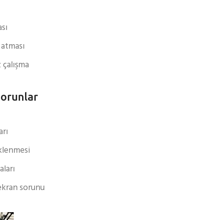
sı
 atması
z çalışma
Sorunlar
arı
üklenmesi
aları
ekran sorunu