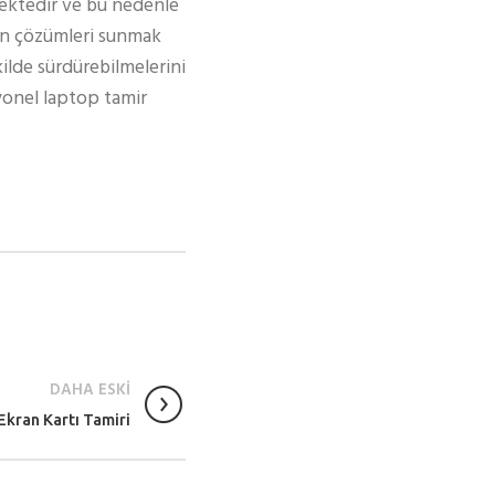
ektedir ve bu nedenle
gun çözümleri sunmak
kilde sürdürebilmelerini
syonel laptop tamir
DAHA ESKİ
kran Kartı Tamiri