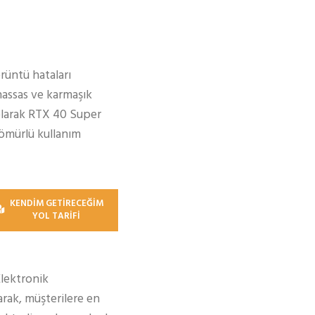
üntü hataları
hassas ve karmaşık
olarak RTX 40 Super
 ömürlü kullanım
KENDİM GETİRECEĞİM
YOL TARİFİ
Elektronik
rak, müşterilere en