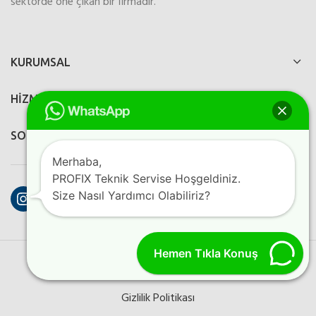
sektörde öne çıkan bir firmadır.
KURUMSAL
HİZMETLERİMİZ
SOSYAL MEDYA
Merhaba,
PROFIX Teknik Servise Hoşgeldiniz.
Instagram
Facebook
YouTube
Size Nasıl Yardımcı Olabiliriz?
Hemen Tıkla Konuş
PROFIX ELEKTRONIK
2023
Perfection Dijital Ajans
Kreatif
Programlama
Gizlilik Politikası