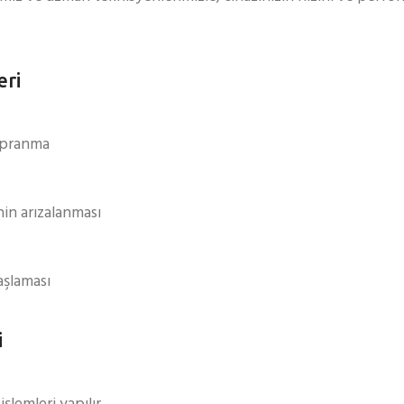
eri
yıpranma
nin arızalanması
aşlaması
i