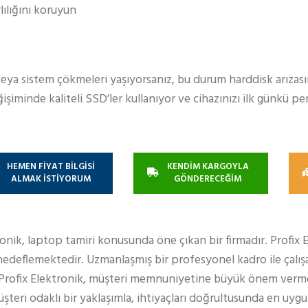
ılığını koruyun
ya sistem çökmeleri yaşıyorsanız, bu durum harddisk arızasını
işiminde kaliteli SSD’ler kullanıyor ve cihazınızı ilk günkü p
HEMEN FİYAT BİLGİSİ
KENDİM KARGOYLA
ALMAK İSTİYORUM
GÖNDERECEĞİM
ronik, laptop tamiri konusunda öne çıkan bir firmadır. Profix 
edeflemektedir. Uzmanlaşmış bir profesyonel kadro ile çalışa
 Profix Elektronik, müşteri memnuniyetine büyük önem verm
teri odaklı bir yaklaşımla, ihtiyaçları doğrultusunda en uy