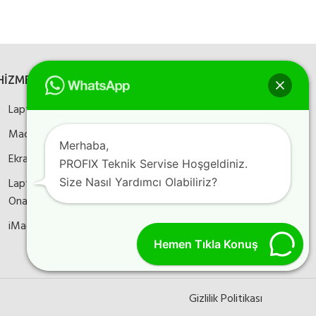
HİZMETLERİMİZ
SOSYAL MEDYA
Laptop Onarım
Bizi sosyal medyada
takip edin
Macbook Onarım
Merhaba,
Ekran Kartı Onarım
PROFIX Teknik Servise Hoşgeldiniz.
Laptop Anakart
Size Nasıl Yardımcı Olabiliriz?
Instagram
Facebook
YouTube
Onarım
iMac Onarım
Hemen Tıkla Konuş
Gizlilik Politikası