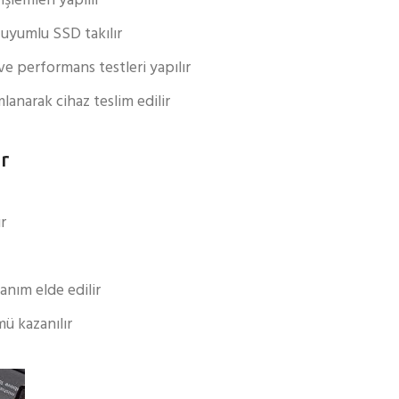
şlemleri yapılır
e uyumlu SSD takılır
ve performans testleri yapılır
anarak cihaz teslim edilir
r
ır
anım elde edilir
ü kazanılır